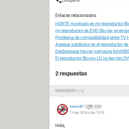
Compartir
Enlaces relacionados:
HON7E mostrado en mi reproductor Blu
mi reproductor de DVD Blu-ray se encie
Problema de compatibilidad entre TV H
Agregar subtítulos en el reproductor de
Desbloquear blu-ray samsung bd-j450
El reproductor Blu-ray LG no lee mis DV
2 respuestas
RESPUESTA 1 / 2
Aranud87
3 299
1 may. 2016 a las 15:18
Hola,