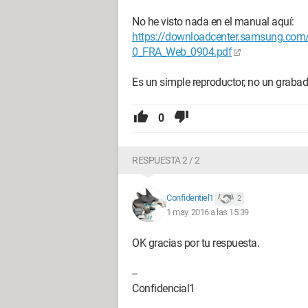
No he visto nada en el manual aquí:
https://downloadcenter.samsung.c
0_FRA_Web_0904.pdf
Es un simple reproductor, no un grabado
0
RESPUESTA 2 / 2
Confidentiel1
2
1 may. 2016 a las 15:39
OK gracias por tu respuesta.
--
Confidencial1