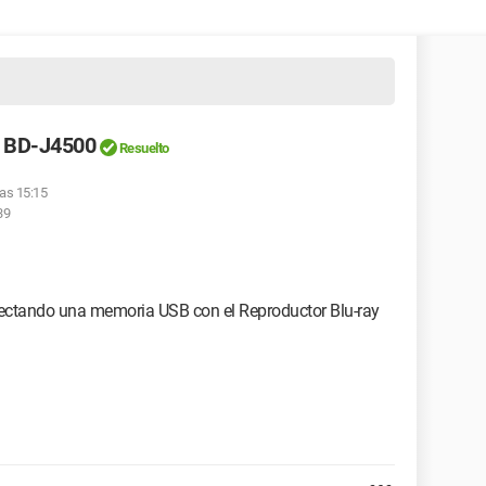
g BD-J4500
Resuelto
las 15:15
39
onectando una memoria USB con el Reproductor Blu-ray