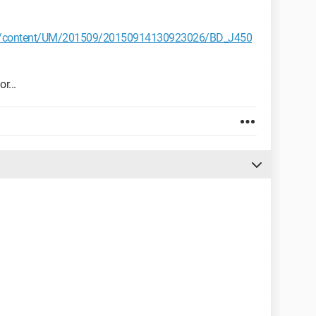
om/content/UM/201509/20150914130923026/BD_J450
r...