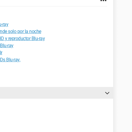
-ray
nde solo por la noche
D y reproductor Blu-ray
 Blu-ray
0r
Ds Blu-ray.