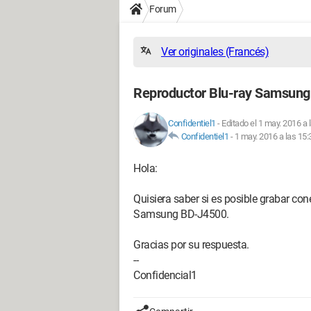
Forum
Ver originales (Francés)
Reproductor Blu-ray Samsun
Confidentiel1
-
Editado el 1 may. 2016 a 
Confidentiel1
-
1 may. 2016 a las 15:
Hola:
Quisiera saber si es posible grabar c
Samsung BD-J4500.
Gracias por su respuesta.
--
Confidencial1