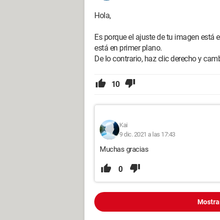
Hola,
Es porque el ajuste de tu imagen está en
está en primer plano.
De lo contrario, haz clic derecho y camb
10
Kai
9 dic. 2021 a las 17:43
Muchas gracias
0
Mostra