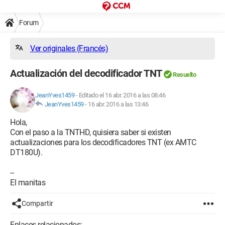
Forum
Ver originales (Francés)
Actualización del decodificador TNT
Resuelto
JeanYves1459
-
Editado el 16 abr. 2016 a las 08:46
JeanYves1459
-
16 abr. 2016 a las 13:46
Hola,
Con el paso a la TNTHD, quisiera saber si existen
actualizaciones para los decodificadores TNT (ex AMTC
DT180U).
--
El manitas
Compartir
Enlaces relacionados: