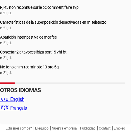
Rj 45 non reconnue sur le pc comment faire svp
el 21 jul.
Características de la superposición desactivadas en mi teletexto
el 21 jul.
Aparición intempestiva de mcafee
el 21 jul.
Conectar 2 altavoces ibiza port15 vhf bt
el 21 jul.
No tono en mi redmi note 13 pro 5g
el 21 jul.
OTROS IDIOMAS
🇬🇧
English
🇫🇷
Français
¿Quiénes somos?
El equipo
Nuestra empresa
Publicidad
Contact
Empleo