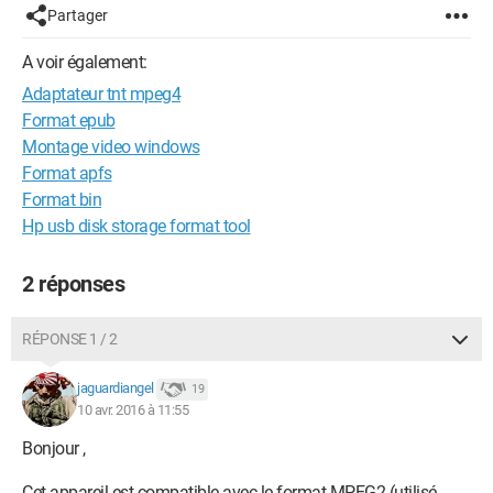
Partager
A voir également:
Adaptateur tnt mpeg4
Format epub
Montage video windows
Format apfs
Format bin
Hp usb disk storage format tool
2 réponses
RÉPONSE 1 / 2
jaguardiangel
19
10 avr. 2016 à 11:55
Bonjour ,
Cet appareil est compatible avec le format MPEG2 (utilisé