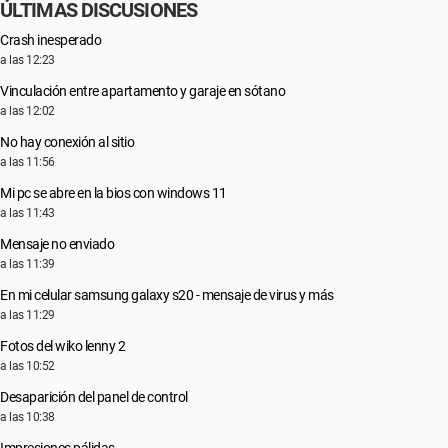
ÚLTIMAS DISCUSIONES
Crash inesperado
a las 12:23
Vinculación entre apartamento y garaje en sótano
a las 12:02
No hay conexión al sitio
a las 11:56
Mi pc se abre en la bios con windows 11
a las 11:43
Mensaje no enviado
a las 11:39
En mi celular samsung galaxy s20 - mensaje de virus y más
a las 11:29
Fotos del wiko lenny 2
a las 10:52
Desaparición del panel de control
a las 10:38