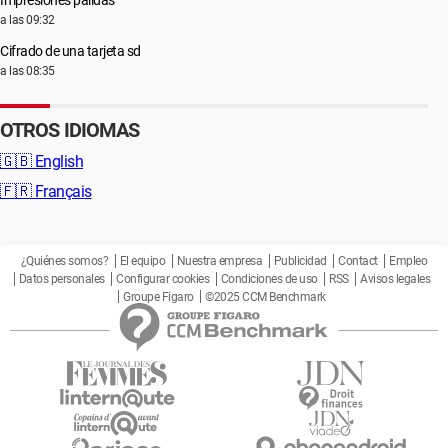
Impresiones pálidas
a las 09:32
Cifrado de una tarjeta sd
a las 08:35
OTROS IDIOMAS
🇬🇧
English
🇫🇷
Français
¿Quiénes somos?
El equipo
Nuestra empresa
Publicidad
Contact
Empleo
Datos personales
Configurar cookies
Condiciones de uso
RSS
Avisos legales
Groupe Figaro
©2025 CCM Benchmark