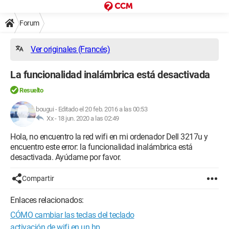
Forum
Ver originales (Francés)
La funcionalidad inalámbrica está desactivada
Resuelto
bougui
-
Editado el 20 feb. 2016 a las 00:53
Xx -
18 jun. 2020 a las 02:49
Hola, no encuentro la red wifi en mi ordenador Dell 3217u y
encuentro este error: la funcionalidad inalámbrica está
desactivada. Ayúdame por favor.
Compartir
Enlaces relacionados:
CÓMO cambiar las teclas del teclado
activación de wifi en un hp