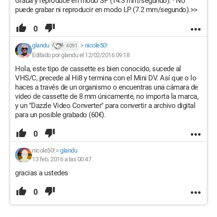
Graba y reproduce en modo SP (14.3 mm/segundo). · No
puede grabar ni reproducir en modo LP (7.2 mm/segundo).>>
0
glandu
>
nicole50!
4 091
Editado por glandu el 12/02/2016 09:18
Hola, este tipo de cassette es bien conocido, sucede al
VHS/C, precede al Hi8 y termina con el Mini DV. Así que o lo
haces a través de un organismo o encuentras una cámara de
video de cassette de 8 mm únicamente, no importa la marca,
y un "Dazzle Video Converter" para convertir a archivo digital
para un posible grabado (60€).
0
nicole50!
>
glandu
13 feb. 2016 a las 00:47
gracias a ustedes
0