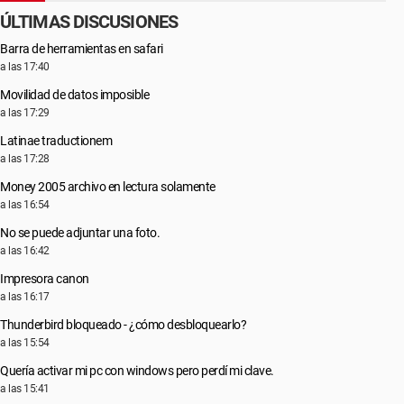
ÚLTIMAS DISCUSIONES
Barra de herramientas en safari
a las 17:40
Movilidad de datos imposible
a las 17:29
Latinae traductionem
a las 17:28
Money 2005 archivo en lectura solamente
a las 16:54
No se puede adjuntar una foto.
a las 16:42
Impresora canon
a las 16:17
Thunderbird bloqueado - ¿cómo desbloquearlo?
a las 15:54
Quería activar mi pc con windows pero perdí mi clave.
a las 15:41