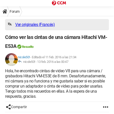
Forum
Ver originales (Francés)
Cómo ver las cintas de una cámara Hitachi VM-
E53A
Resuelto
nicole50!
-
Editado el 11 feb. 2016 a las 21:34
nicole50! -
13 feb. 2016 a las 00:47
Hola, he encontrado cintas de video V8 para una cámara /
grabadora Hitachi VM-E53E de 8 mm. Desafortunadamente,
mi cámara ya no funciona y me gustaría saber si es posible
comprar un adaptador o cinta de video para poder usarlas.
Tengo todos mis recuerdos en ellas. A la espera de una
respuesta, gracias.
Compartir