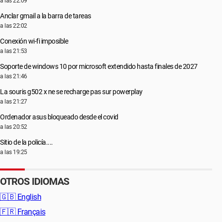
a las 22:09
Anclar gmail a la barra de tareas
a las 22:02
Conexión wi-fi imposible
a las 21:53
Soporte de windows 10 por microsoft extendido hasta finales de 2027
a las 21:46
La souris g502 x ne se recharge pas sur powerplay
a las 21:27
Ordenador asus bloqueado desde el covid
a las 20:52
Sitio de la policía....
a las 19:25
OTROS IDIOMAS
🇬🇧
English
🇫🇷
Français