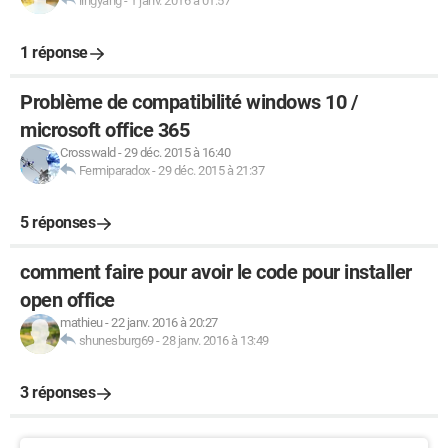
lingyang
-
1 janv. 2016 à 01:57
1 réponse
Problème de compatibilité windows 10 /
microsoft office 365
Crosswald
-
29 déc. 2015 à 16:40
Fermiparadox
-
29 déc. 2015 à 21:37
5 réponses
comment faire pour avoir le code pour installer
open office
mathieu
-
22 janv. 2016 à 20:27
shunesburg69
-
28 janv. 2016 à 13:49
3 réponses