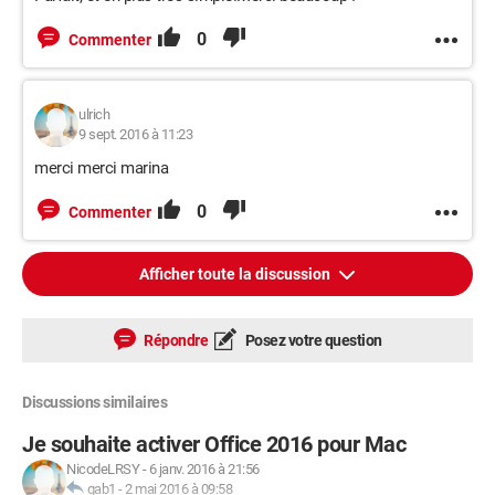
0
Commenter
ulrich
9 sept. 2016 à 11:23
merci merci marina
0
Commenter
Afficher toute la discussion
Répondre
Posez votre question
Discussions similaires
Je souhaite activer Office 2016 pour Mac
NicodeLRSY
-
6 janv. 2016 à 21:56
gab1
-
2 mai 2016 à 09:58