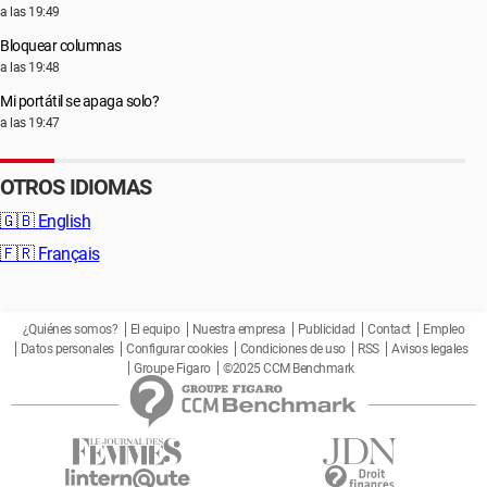
a las 19:49
Bloquear columnas
a las 19:48
Mi portátil se apaga solo?
a las 19:47
OTROS IDIOMAS
🇬🇧
English
🇫🇷
Français
¿Quiénes somos?
El equipo
Nuestra empresa
Publicidad
Contact
Empleo
Datos personales
Configurar cookies
Condiciones de uso
RSS
Avisos legales
Groupe Figaro
©2025 CCM Benchmark