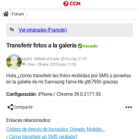
Forum
Ver originales (Francés)
Transferir fotos a la galería
Resuelto
jojo64
-
Editado el 3 ene. 2016 a las 21:37
Non -
28 ene. 2019 a las 11:33
Hola, ¿cómo transferir las fotos recibidas por SMS y ponerlas
en la galería de mi Samsung fame lite gt6790n gracias
Configuración:
iPhone / Chrome 39.0.2171.93
Compartir
Enlaces relacionados:
Código de desvío de llamadas: Ooredo, Mobilis...
¿Cómo transferir un SMS recibido?