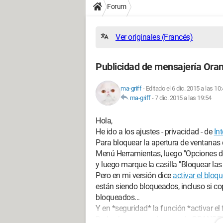
Forum
Ver originales (Francés)
Publicidad de mensajería Ora
ma-griff
-
Editado el 6 dic. 2015 a las 10
ma-griff
-
7 dic. 2015 a las 19:54
Hola,
He ido a los ajustes - privacidad - de
In
Para bloquear la apertura de ventanas 
Menú Herramientas, luego "Opciones de 
y luego marque la casilla "Bloquear la
Pero en mi versión dice
activar el blo
están siendo bloqueados, incluso si cop
bloqueados...
Y en *seguridad* la función *activar el
De hecho, es con el correo de ORANGE