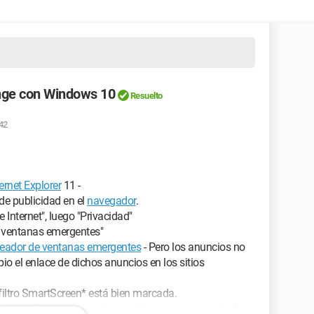
nge con Windows 10
Resuelto
:42
ternet Explorer
11 -
de publicidad en el
navegador
.
Internet", luego "Privacidad"
s ventanas emergentes"
queador de ventanas emergentes
- Pero los anuncios no
io el enlace de dichos anuncios en los sitios
 filtro SmartScreen* está bien marcada.
 que todos estos anuncios me bloquean y necesito 3