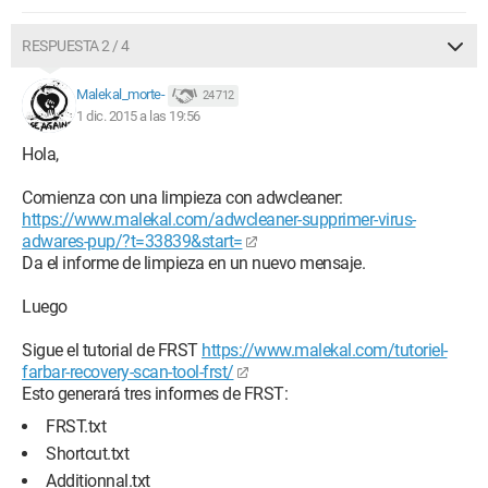
RESPUESTA 2 / 4
Malekal_morte-
24 712
1 dic. 2015 a las 19:56
Hola,
Comienza con una limpieza con adwcleaner:
https://www.malekal.com/adwcleaner-supprimer-virus-
adwares-pup/?t=33839&start=
Da el informe de limpieza en un nuevo mensaje.
Luego
Sigue el tutorial de FRST
https://www.malekal.com/tutoriel-
farbar-recovery-scan-tool-frst/
Esto generará tres informes de FRST:
FRST.txt
Shortcut.txt
Additionnal.txt