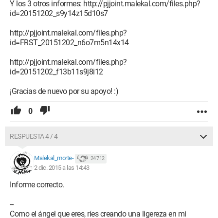
Y los 3 otros informes: http://pjjoint.malekal.com/files.php?
id=20151202_s9y14z15d10s7
http://pjjoint.malekal.com/files.php?
id=FRST_20151202_n6o7m5n14x14
http://pjjoint.malekal.com/files.php?
id=20151202_f13b11s9j8i12
¡Gracias de nuevo por su apoyo! :)
0
RESPUESTA 4 / 4
Malekal_morte-
24 712
2 dic. 2015 a las 14:43
Informe correcto.
--
Como el ángel que eres, ríes creando una ligereza en mi