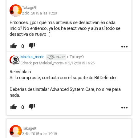
Takage9
2 dic. 2015 a las 15:20
Entonces, ¿por qué mis antivirus se desactivan en cada
inicio? No entiendo, ya los he reactivado y aún así todo se
desactiva de nuevo :(
0
Malekal_morte-
>
Takage9
24 712
Editado por Malekal_morte- el 2/12/2015 16:25
Reinstálalo.
Si lo compraste, contacta con el soporte de BitDefender.
Deberías desinstalar Advanced System Care, no sirve para
nada.
0
Takage9
2 dic. 2015 a las 19:18