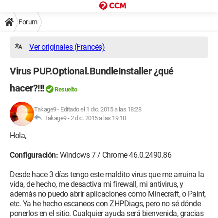
Forum
Ver originales (Francés)
Virus PUP.Optional.BundleInstaller ¿qué
hacer?!!!
Resuelto
Takage9
-
Editado el 1 dic. 2015 a las 18:28
Takage9 -
2 dic. 2015 a las 19:18
Hola,
Configuración:
Windows 7 / Chrome 46.0.2490.86
Desde hace 3 días tengo este maldito virus que me arruina la
vida, de hecho, me desactiva mi firewall, mi antivirus, y
además no puedo abrir aplicaciones como Minecraft, o Paint,
etc. Ya he hecho escaneos con ZHPDiags, pero no sé dónde
ponerlos en el sitio. Cualquier ayuda será bienvenida, gracias