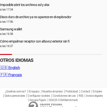
Imposible abrir los archivos xsl y xlsx
a las 17:34
Disco duro de archivo ya no aparece en el explorador
a las 17:06
Samsung wallet
a las 16:58
Cómo empalmar receptor con altavoz exterior sin fi
a las 16:37
OTROS IDIOMAS
🇬🇧
English
🇫🇷
Français
¿Quiénes somos?
El equipo
Nuestra empresa
Publicidad
Contact
Empleo
Datos personales
Configurar cookies
Condiciones de uso
RSS
Avisos legales
Groupe Figaro
©2025 CCM Benchmark