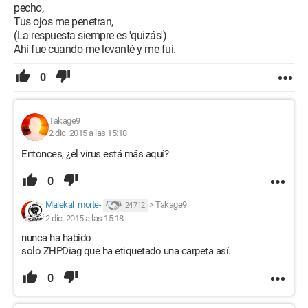
pecho,
Tus ojos me penetran,
(La respuesta siempre es 'quizás')
Ahí fue cuando me levanté y me fui.
0
Takage9
2 dic. 2015 a las 15:18
Entonces, ¿el virus está más aquí?
0
Malekal_morte-
>
Takage9
24 712
2 dic. 2015 a las 15:18
nunca ha habido
solo ZHPDiag que ha etiquetado una carpeta así.
0