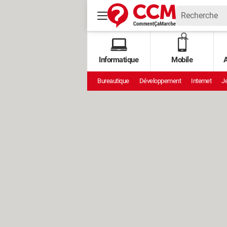
Informatique
Mobile
A
Bureautique
Développement
Internet
Je