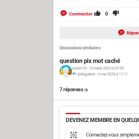
0
Commenter
Répon
Discussions similaires
question pix mot caché
aorum10
-
16 mars 2024 à 07:53
pixlagalere
-
4 mai 2026 à 11:11
7 réponses
DEVENEZ MEMBRE EN QUELQU
Connectez-vous simplemen