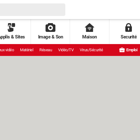
pplis & Sites
Image & Son
Maison
Securité
ux vidéo
Matériel
Réseau
Vidéo/TV
Virus/Sécurité
Emploi