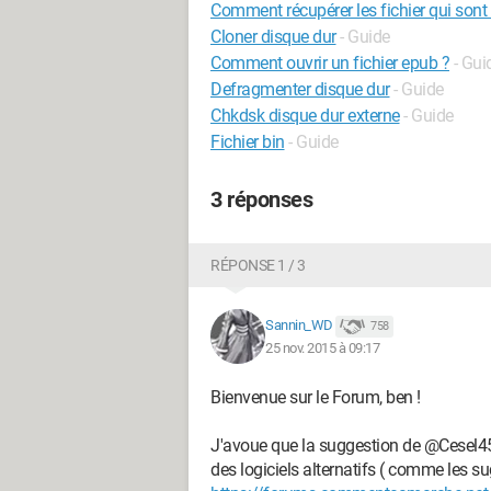
Comment récupérer les fichier qui sont
Cloner disque dur
- Guide
Comment ouvrir un fichier epub ?
- Gui
Defragmenter disque dur
- Guide
Chkdsk disque dur externe
- Guide
Fichier bin
- Guide
3 réponses
RÉPONSE 1 / 3
Sannin_WD
758
25 nov. 2015 à 09:17
Bienvenue sur le Forum, ben !
J'avoue que la suggestion de @Cesel45 e
des logiciels alternatifs ( comme les s