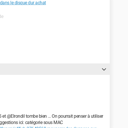
 dans le disque dur achat
de
t @Elrondil tombe bien ... On pourrait penser à utiliser
uggestions ici: catégorie sous MAC