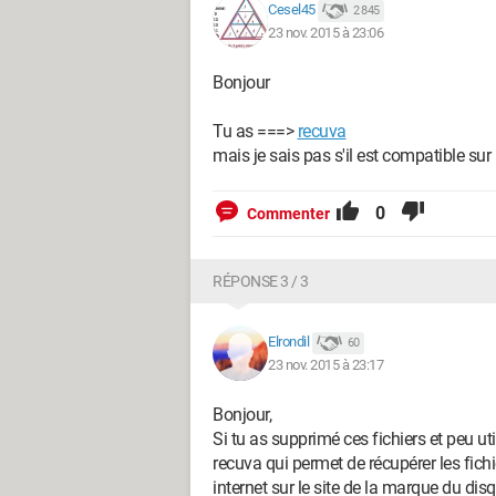
Cesel45
2 845
23 nov. 2015 à 23:06
Bonjour
Tu as ===>
recuva
mais je sais pas s'il est compatible su
0
Commenter
RÉPONSE 3 / 3
Elrondil
60
23 nov. 2015 à 23:17
Bonjour,
Si tu as supprimé ces fichiers et peu uti
recuva qui permet de récupérer les fich
internet sur le site de la marque du dis