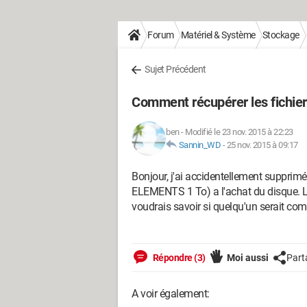
Forum
Matériel & Système
Stockage
Sujet Précédent
Comment récupérer les fichier 
ben
-
Modifié le 23 nov. 2015 à 22:23
Sannin_WD
-
25 nov. 2015 à 09:17
Bonjour, j'ai accidentellement supprim
ELEMENTS 1 To) a l'achat du disque. Le
voudrais savoir si quelqu'un serait com
Répondre (3)
Moi aussi
Part
A voir également: