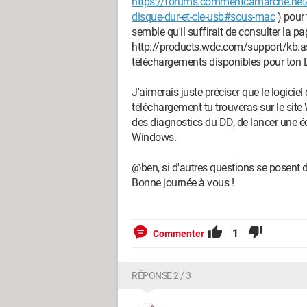
https://forums.commentcamarche.net/
disque-dur-et-cle-usb#sous-mac
) pour 
semble qu'il suffirait de consulter la p
http://products.wdc.com/support/kb.as
téléchargements disponibles pour ton 
J'aimerais juste préciser que le logici
téléchargement tu trouveras sur le site W
des diagnostics du DD, de lancer une éc
Windows.
@ben, si d'autres questions se posent dev
Bonne journée à vous !
1
Commenter
RÉPONSE 2 / 3