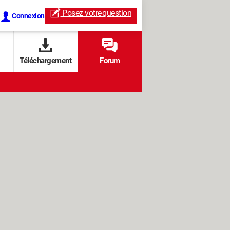
Posez votre
question
Connexion
Téléchargement
Forum