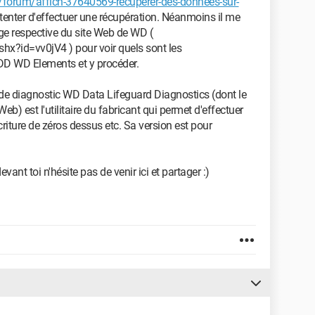
forum/affich-37640569-recuperer-des-donnees-sur-
tenter d'effectuer une récupération. Néanmoins il me
age respective du site Web de WD (
hx?id=vv0jV4 ) pour voir quels sont les
DD WD Elements et y procéder.
el de diagnostic WD Data Lifeguard Diagnostics (dont le
eb) est l'utilitaire du fabricant qui permet d'effectuer
riture de zéros dessus etc. Sa version est pour
ant toi n'hésite pas de venir ici et partager :)