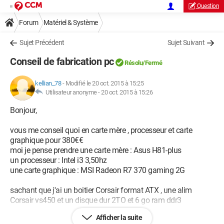
Question
Forum
Matériel & Système
Sujet Précédent
Sujet Suivant
Conseil de fabrication pc
Résolu/Fermé
kellian_78
-
Modifié le 20 oct. 2015 à 15:25
Utilisateur anonyme -
20 oct. 2015 à 15:26
Bonjour,
vous me conseil quoi en carte mère , processeur et carte
graphique pour 380€€
moi je pense prendre une carte mère : Asus H81-plus
un processeur : Intel i3 3,50hz
une carte graphique : MSI Radeon R7 370 gaming 2G
sachant que j'ai un boitier Corsair format ATX , une alim
Corsair vs450 et un disque dur 2TO et 6 go ram ddr3
Afficher la suite
je compte fabriqué mon pc gamer