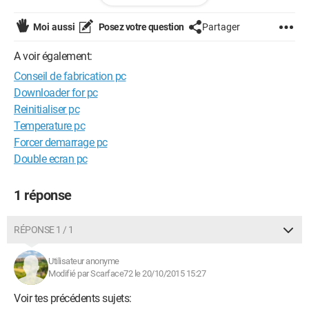
après faut que vous me conseil autre chose ou sers que jai
Moi aussi
Posez votre question
Partager
prix ses bien
A voir également:
Conseil de fabrication pc
Downloader for pc
Reinitialiser pc
Temperature pc
Forcer demarrage pc
Double ecran pc
1 réponse
RÉPONSE 1 / 1
Utilisateur anonyme
Modifié par Scarface72 le 20/10/2015 15:27
Voir tes précédents sujets: