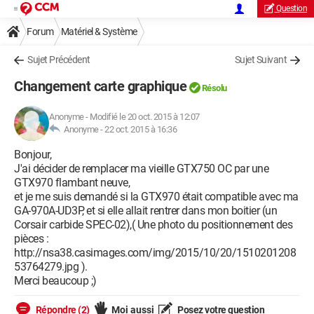
Question
Forum
Matériel & Système
Sujet Précédent
Sujet Suivant
Changement carte graphique
Résolu
Anonyme
-
Modifié le 20 oct. 2015 à 12:07
Anonyme -
22 oct. 2015 à 16:36
Bonjour,
J'ai décider de remplacer ma vieille GTX750 OC par une
GTX970 flambant neuve,
et je me suis demandé si la GTX970 était compatible avec ma
GA-970A-UD3P, et si elle allait rentrer dans mon boitier (un
Corsair carbide SPEC-02),( Une photo du positionnement des
pièces :
http://nsa38.casimages.com/img/2015/10/20/1510201208
53764279.jpg ).
Merci beaucoup ;)
Répondre (2)
Moi aussi
Posez votre question