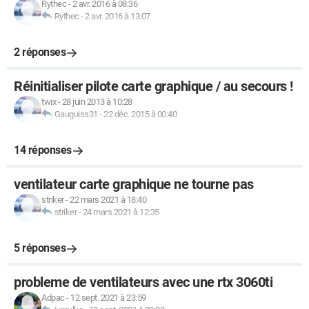
Rythec
-
2 avr. 2016 à 08:36
Rythec
-
2 avr. 2016 à 13:07
2 réponses
Réinitialiser pilote carte graphique / au secours !
twix
-
28 juin 2013 à 10:28
Gauguiss31
-
22 déc. 2015 à 00:40
14 réponses
ventilateur carte graphique ne tourne pas
striker
-
22 mars 2021 à 18:40
striker
-
24 mars 2021 à 12:35
5 réponses
probleme de ventilateurs avec une rtx 3060ti
Adpac
-
12 sept. 2021 à 23:59