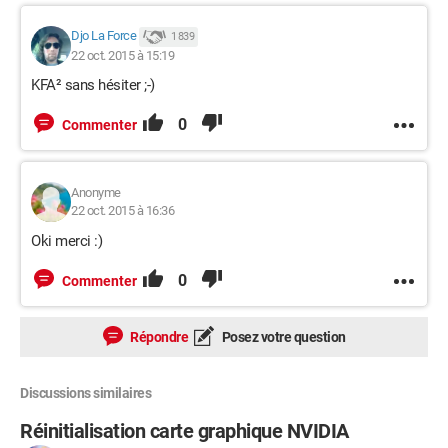
Djo La Force
1 839
22 oct. 2015 à 15:19
KFA² sans hésiter ;-)
0
Commenter
Anonyme
22 oct. 2015 à 16:36
Oki merci :)
0
Commenter
Répondre
Posez votre question
Discussions similaires
Réinitialisation carte graphique NVIDIA