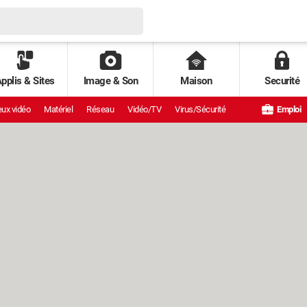
pplis & Sites
Image & Son
Maison
Securité
ux vidéo
Matériel
Réseau
Vidéo/TV
Virus/Sécurité
Emploi