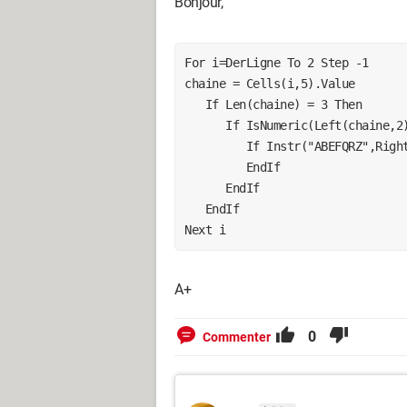
Bonjour,
For i=DerLigne To 2 Step -1

chaine = Cells(i,5).Value

   If Len(chaine) = 3 Then

      If IsNumeric(Left(chaine,2)) Then

         If Instr("ABEFQRZ",Right(chaine))>0 Then Rows(i).Delete

         EndIf

      EndIf

   EndIf

Next i
A+
0
Commenter