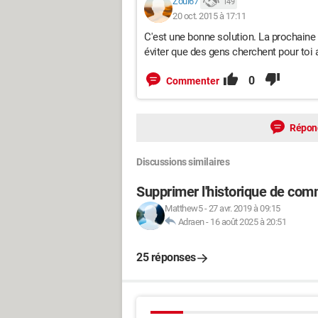
Zoul67
149
20 oct. 2015 à 17:11
C'est une bonne solution. La prochaine 
éviter que des gens cherchent pour toi 
0
Commenter
Répon
Discussions similaires
Supprimer l'historique de co
Matthew5
-
27 avr. 2019 à 09:15
Adraen
-
16 août 2025 à 20:51
25 réponses