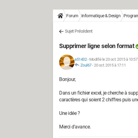
Forum
Informatique & Design
Progra
Sujet Précédent
Supprimer ligne selon format
a51432
-
Modifié le 20 oct. 2015 à 10:57
Zoul67
-
20 oct. 2015 à 17:11
Bonjour,
Dans un fichier excel, je cherche à sup
caractères qui soient 2 chiffres puis une 
Une idée ?
Merci d'avance.