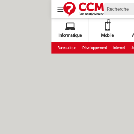
Informatique
Mobile
A
Bureautique
Développement
Internet
Je