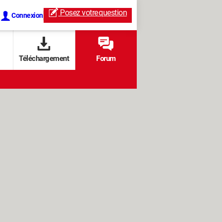
Posez votre
question
Connexion
Téléchargement
Forum