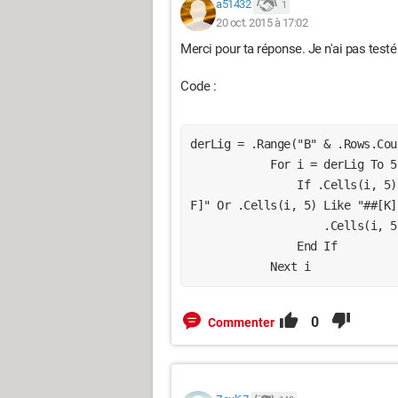
a51432
1
20 oct. 2015 à 17:02
Merci pour ta réponse. Je n'ai pas testé 
Code :
derLig = .Range("B" & .Rows.Cou
            For i = derLig 
                If .Cells(i, 5) Like "##[A-B]" Or .Cells(i, 5) Like "##[E-
F]" Or .Cells(i, 5) Like "##[K]
                  
                End If
            Next i
0
Commenter