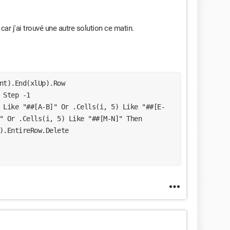
car j'ai trouvé une autre solution ce matin.
nt).End(xlUp).Row
To 5 Step -1
" Or .Cells(i, 5) Like "##[M-N]" Then
  .Cells(i, 5).EntireRow.Delete