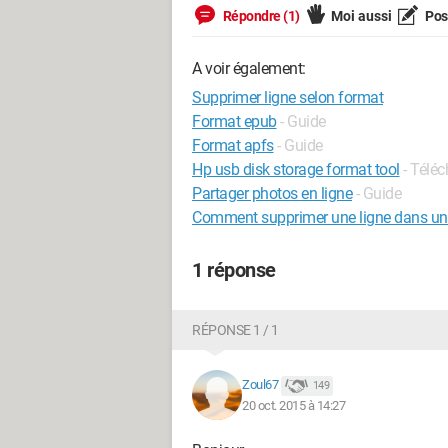
Répondre (1)
Moi aussi
Pose
A voir également:
Supprimer ligne selon format
Format epub
- Guide
Format apfs
- Guide
Hp usb disk storage format tool
- Télé
Partager photos en ligne
- Guide
Comment supprimer une ligne dans un
1 réponse
RÉPONSE 1 / 1
Zoul67
149
20 oct. 2015 à 14:27