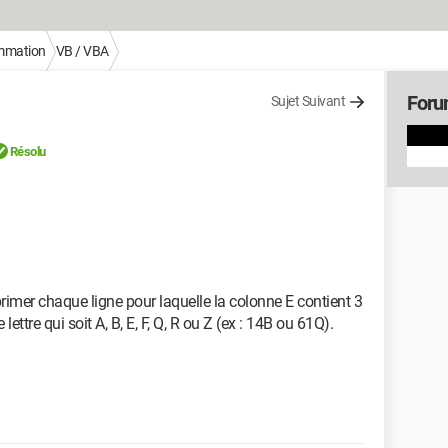
mmation
VB / VBA
Foru
Sujet Suivant
Résolu
primer chaque ligne pour laquelle la colonne E contient 3
lettre qui soit A, B, E, F, Q, R ou Z (ex : 14B ou 61Q).