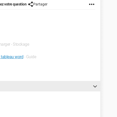
z votre question
Partager
charger - Stockage
 tableau word
- Guide