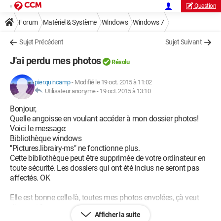
Question
Forum
Matériel & Système
Windows
Windows 7
Sujet Précédent
Sujet Suivant
J'ai perdu mes photos
Résolu
pier.quincamp
-
Modifié le 19 oct. 2015 à 11:02
Utilisateur anonyme -
19 oct. 2015 à 13:10
Bonjour,
Quelle angoisse en voulant accéder à mon dossier photos!
Voici le message:
Bibliothèque windows
"Pictures.librairy-ms" ne fonctionne plus.
Cette bibliothèque peut être supprimée de votre ordinateur en
toute sécurité. Les dossiers qui ont été inclus ne seront pas
affectés. OK
Elle est bonne celle-là, toutes mes photos envolées, çà veut
dire quoi ?
Afficher la suite
Qui peut m'aider?