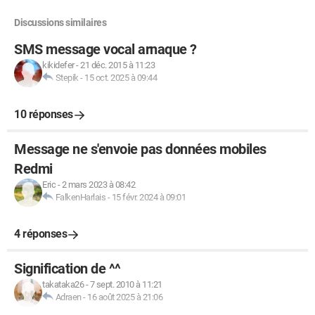
Discussions similaires
SMS message vocal arnaque ?
kikidefer
-
21 déc. 2015 à 11:23
Stepik
-
15 oct. 2025 à 09:44
10 réponses
Message ne s'envoie pas données mobiles
Redmi
Eric
-
2 mars 2023 à 08:42
FalkenHarlais
-
15 févr. 2024 à 09:01
4 réponses
Signification de ^^
takataka26
-
7 sept. 2010 à 11:21
Adraen
-
16 août 2025 à 21:06