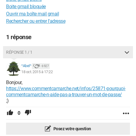
Boite gmail bloquée
Ouvrir ma boîte mail gmail
Rechercher ou entrer l'adresse
1 réponse
RÉPONSE 1 / 1
^Abel^
6 927
18 oct. 2015 à 17:22
Bonjour,
https://www.commentcamarche.net/infos/25871-pourquoi-
commentcamarche-n-aide-pas-a-trouver-un-mot-de-passe/
;)
0
Posez votre question