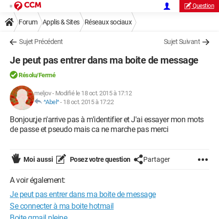
Question
Forum
Applis & Sites
Réseaux sociaux
Sujet Précédent
Sujet Suivant
Je peut pas entrer dans ma boite de message
Résolu/Fermé
meljov
-
Modifié le 18 oct. 2015 à 17:12
^Abel^
-
18 oct. 2015 à 17:22
Bonjour,je n'arrive pas à m'identifier et J'ai essayer mon mots
de passe et pseudo mais ca ne marche pas merci
Moi aussi
Posez votre question
Partager
A voir également:
Je peut pas entrer dans ma boite de message
Se connecter à ma boite hotmail
Boite gmail pleine