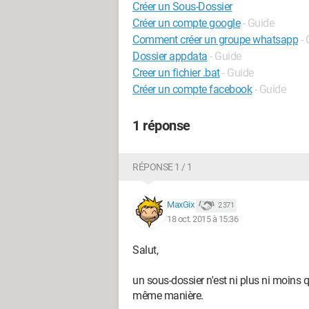
Créer un Sous-Dossier
Créer un compte google
- Guide
Comment créer un groupe whatsapp
-
Dossier appdata
- Guide
Creer un fichier .bat
- Guide
Créer un compte facebook
- Guide
1 réponse
RÉPONSE 1 / 1
MaxGix
2 371
18 oct. 2015 à 15:36
Salut,
un sous-dossier n'est ni plus ni moins q
même manière.