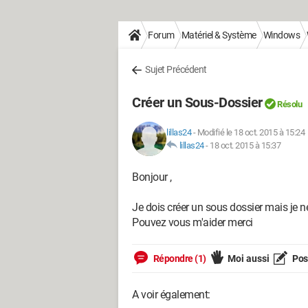
Forum
Matériel & Système
Windows
Sujet Précédent
Créer un Sous-Dossier
Résolu
lillas24
-
Modifié le 18 oct. 2015 à 15:24
lillas24
-
18 oct. 2015 à 15:37
Bonjour ,
Je dois créer un sous dossier mais je n
Pouvez vous m'aider merci
Répondre (1)
Moi aussi
Pose
A voir également: