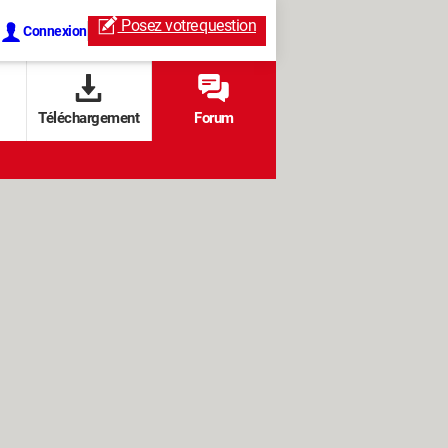
Posez votre
question
Connexion
Téléchargement
Forum