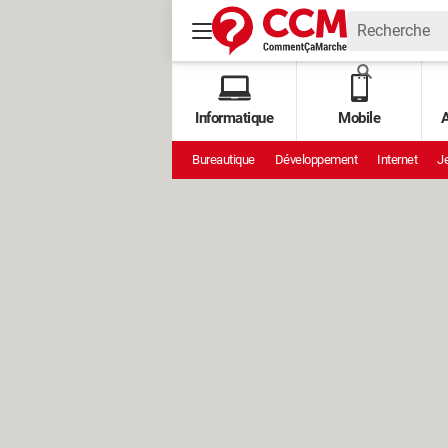
Informatique
Mobile
A
Bureautique
Développement
Internet
Je