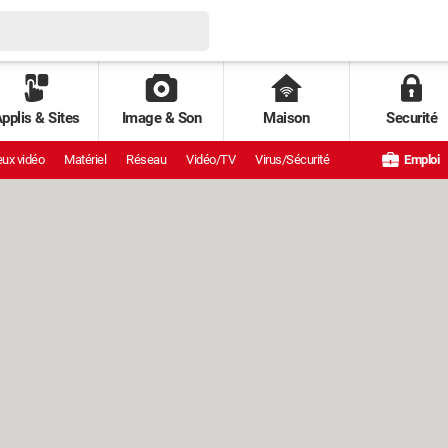
pplis & Sites
Image & Son
Maison
Securité
ux vidéo
Matériel
Réseau
Vidéo/TV
Virus/Sécurité
Emploi