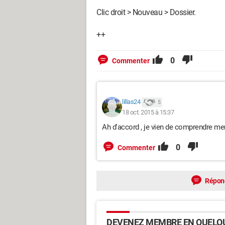
Clic droit > Nouveau > Dossier.
++
0
Commenter
lillas24
5
18 oct. 2015 à 15:37
Ah d'accord , je vien de comprendre mer
0
Commenter
Répon
DEVENEZ MEMBRE EN QUELQU