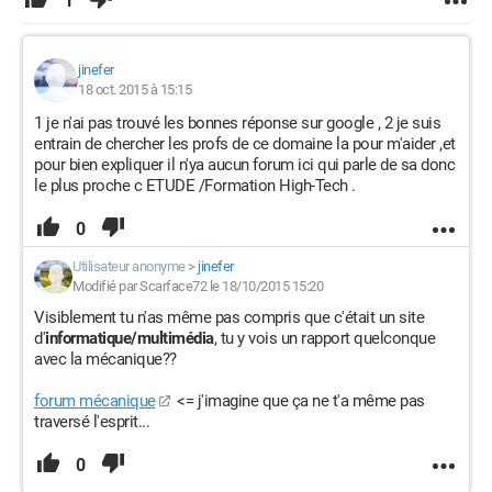
1
jinefer
18 oct. 2015 à 15:15
1 je n'ai pas trouvé les bonnes réponse sur google , 2 je suis
entrain de chercher les profs de ce domaine la pour m'aider ,et
pour bien expliquer il n'ya aucun forum ici qui parle de sa donc
le plus proche c ETUDE /Formation High-Tech .
0
Utilisateur anonyme
>
jinefer
Modifié par Scarface72 le 18/10/2015 15:20
Visiblement tu n'as même pas compris que c'était un site
d'
informatique/multimédia
, tu y vois un rapport quelconque
avec la mécanique??
forum mécanique
<= j'imagine que ça ne t'a même pas
traversé l'esprit...
0