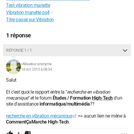
Test vibration manette
Vibration manette ps4
✓
Titre passé sur Vibration
1 réponse
RÉPONSE 1 / 1
Utilisateur anonyme
18 oct. 2015 à 08:34
Salut
Et c'est quoi le rapport entre la "
recherche en vibration
mecanique
" et le forum
Études / Formation
High-Tech
d'un
site d'assistance
informatique/multimédia
??
recherche en vibration mécanique
<= aucun lien ne mène à
CommentÇaMarche High-Tech
.