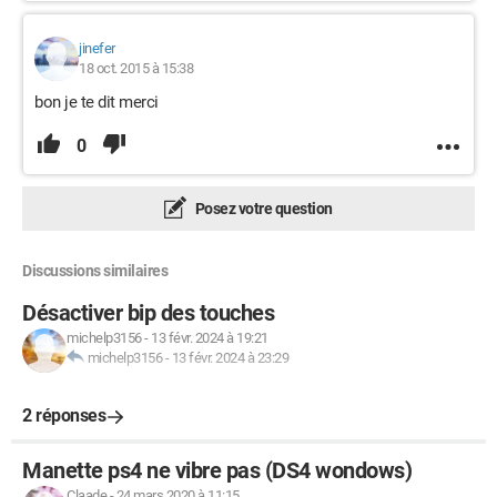
jinefer
18 oct. 2015 à 15:38
bon je te dit merci
0
Posez votre question
Discussions similaires
Désactiver bip des touches
michelp3156
-
13 févr. 2024 à 19:21
michelp3156
-
13 févr. 2024 à 23:29
2 réponses
Manette ps4 ne vibre pas (DS4 wondows)
Claade
-
24 mars 2020 à 11:15