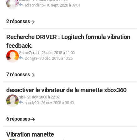
edisondario
-
10 sept. 2020 à 09:01
2 réponses
Recherche DRIVER : Logitech formula vibration
feedback.
GameZcraft
-
28 déc. 2015 à 11:00
Dori@n
-
30 déc. 2015 à 10:26
7 réponses
desactiver le vibrateur de la manette xbox360
nisi
-
25 nov. 2008 à 22:37
shady90
-
26 nov. 2008 à 00:40
6 réponses
Vibration manette