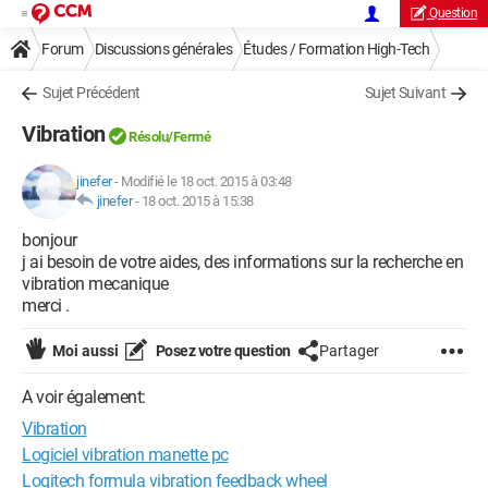
Question
Forum
Discussions générales
Études / Formation High-Tech
Sujet Précédent
Sujet Suivant
Vibration
Résolu/Fermé
jinefer
-
Modifié le 18 oct. 2015 à 03:48
jinefer
-
18 oct. 2015 à 15:38
bonjour
j ai besoin de votre aides, des informations sur la recherche en
vibration mecanique
merci .
Moi aussi
Posez votre question
Partager
A voir également:
Vibration
Logiciel vibration manette pc
Logitech formula vibration feedback wheel