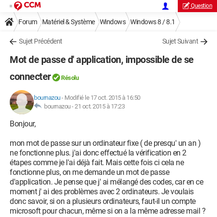
Question
Forum
Matériel & Système
Windows
Windows 8 / 8.1
Sujet Précédent
Sujet Suivant
Mot de passe d' application, impossible de se
connecter
Résolu
bournazou
-
Modifié le 17 oct. 2015 à 16:50
bournazou -
21 oct. 2015 à 17:23
Bonjour,
mon mot de passe sur un ordinateur fixe ( de presqu' un an )
ne fonctionne plus. j'ai donc effectué la vérification en 2
étapes comme je l'ai déjà fait. Mais cette fois ci cela ne
fonctionne plus, on me demande un mot de passe
d'application. Je pense que j' ai mélangé des codes, car en ce
moment j' ai des problèmes avec 2 ordinateurs. Je voulais
donc savoir, si on a plusieurs ordinateurs, faut-il un compte
microsoft pour chacun, même si on a la même adresse mail ?