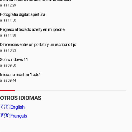
a las 12:29
Fotografía digital: apertura
a las 11:50
Regreso al teclado azerty en mi iphone
a las 11:38
Diferencias entre un portátil y un escritorio fijo
a las 10:33
Son windows 11
a las 09:50
Inicio: no mostrar “todo”
a las 09:44
OTROS IDIOMAS
🇬🇧
English
🇫🇷
Français