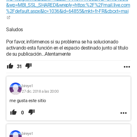
&wp=MBI_SSL_SHARED&wreply=https:%2F%2Fmail.live.com
%2Fdefault.aspx&lc=1036&id=64855&mkt=fr-FR&cbcxt=mai
Saludos
Por favor, infórmenos si su problema se ha solucionado
activando esta función en el espacio destinado junto al título
de su publicación...Atentamente
31
bireye1
27 dic. 2018 a las 20:00
me gusta este sitio
0
bireye1