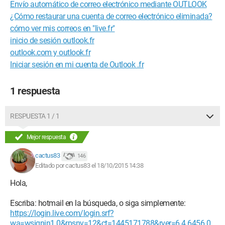
Envío automático de correo electrónico mediante OUTLOOK
¿Cómo restaurar una cuenta de correo electrónico eliminada?
cómo ver mis correos en "live.fr"
inicio de sesión outlook.fr
outlook.com y outlook.fr
Iniciar sesión en mi cuenta de Outlook .fr
1 respuesta
RESPUESTA 1 / 1
Mejor respuesta
cactus83
146
Editado por cactus83 el 18/10/2015 14:38
Hola,
Escriba: hotmail en la búsqueda, o siga simplemente:
https://login.live.com/login.srf?
wa=wsignin1.0&rpsnv=12&ct=1445171788&rver=6.4.6456.0