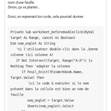
nom d'une feuille.
Sinon, ça va planter...
Donc, en reprenant ton code, cela pourrait donner :
Private Sub worksheet_beforedoubleclick(ByVal 
target As Range, cancel As Boolean)

Dim nom_onglet As String

   'si l'utilisateur double-clic dans la ,bonne 
colonne (ici colonne A)

   If Not Intersect(Target, Range("A:A")) Is 
Nothing Then 'adapter la colonne

      If Feuil_Exist(ThisWorkbook.Name, 
Target.Value) Then

         'ici le code à exécuter si le nom 
présent dans la cellule est bien un nom de 
feuille

         nom_onglet = Target.Value

         Sheets(nom_onglet).Select
