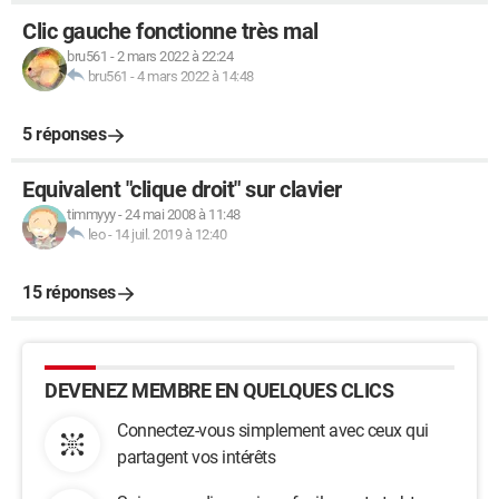
Clic gauche fonctionne très mal
bru561
-
2 mars 2022 à 22:24
bru561
-
4 mars 2022 à 14:48
5 réponses
Equivalent "clique droit" sur clavier
timmyyy
-
24 mai 2008 à 11:48
leo
-
14 juil. 2019 à 12:40
15 réponses
DEVENEZ MEMBRE EN QUELQUES CLICS
Connectez-vous simplement avec ceux qui
partagent vos intérêts