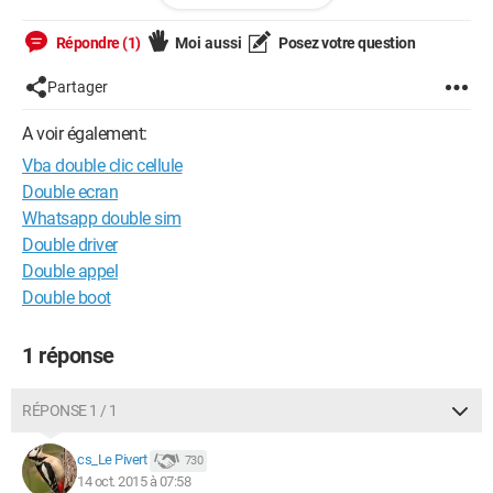
texte, je m'en occupe).
Répondre (1)
Moi aussi
Posez votre question
Dans le cas où ça amène bien à un onglet, j'ai réussi en
utilisant le code
Partager
Private Sub worksheet_beforedoubleclick(ByVal 
A voir également:
target As Range, cancel As Boolean)

Vba double clic cellule
Dim nom_onglet As String

Double ecran
nom_onglet = ActiveCell.Value

Whatsapp double sim
Double driver
Sheets(nom_onglet).Select

Double appel
Double boot
End Sub
1 réponse
Mais comment faire dans le cas où la cellule ne correspond
pas ?
RÉPONSE 1 / 1
(Je ne suis pas la seule destinée à utiliser le fichier, mes
collègues ne sauront pas le débuguer)
cs_Le Pivert
730
14 oct. 2015 à 07:58
Merci pour votre aide