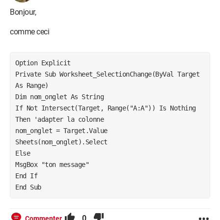
Bonjour,
EDIT : Ajout du LANGAGE dans les balises de code.
comme ceci
Explications disponibles ICI
Merci d'y penser dans tes prochains messages.
Option Explicit

Private Sub Worksheet_SelectionChange(ByVal Target 
As Range)

Dim nom_onglet As String

If Not Intersect(Target, Range("A:A")) Is Nothing 
Then 'adapter la colonne

nom_onglet = Target.Value

Sheets(nom_onglet).Select

Else

MsgBox "ton message"

End If

0
Commenter