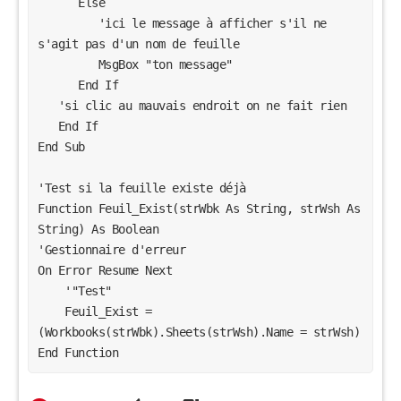
      Else

         'ici le message à afficher s'il ne 
s'agit pas d'un nom de feuille

         MsgBox "ton message"

      End If

   'si clic au mauvais endroit on ne fait rien

   End If

End Sub

'Test si la feuille existe déjà

Function Feuil_Exist(strWbk As String, strWsh As 
String) As Boolean

'Gestionnaire d'erreur

On Error Resume Next

    '"Test"

    Feuil_Exist = 
(Workbooks(strWbk).Sheets(strWsh).Name = strWsh)

End Function