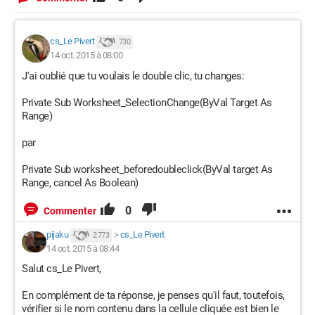
cs_Le Pivert
730
14 oct. 2015 à 08:00
J'ai oublié que tu voulais le double clic, tu changes:
Private Sub Worksheet_SelectionChange(ByVal Target As
Range)
par
Private Sub worksheet_beforedoubleclick(ByVal target As
Range, cancel As Boolean)
0
Commenter
pijaku
>
cs_Le Pivert
2 773
14 oct. 2015 à 08:44
Salut cs_Le Pivert,
En complément de ta réponse, je penses qu'il faut, toutefois,
vérifier si le nom contenu dans la cellule cliquée est bien le