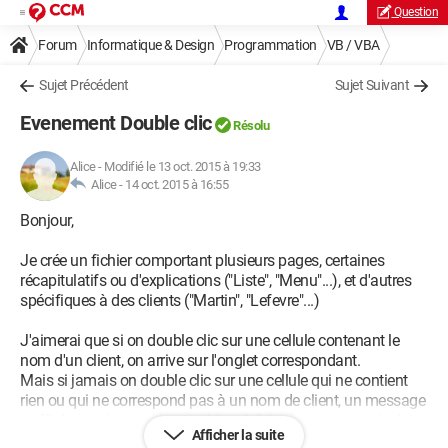
Question
Forum
Informatique & Design
Programmation
VB / VBA
Sujet Précédent
Sujet Suivant
Evenement Double clic
Résolu
Alice
-
Modifié le 13 oct. 2015 à 19:33
Alice -
14 oct. 2015 à 16:55
Bonjour,
Je crée un fichier comportant plusieurs pages, certaines
récapitulatifs ou d'explications ("Liste", "Menu"...), et d'autres
spécifiques à des clients ("Martin", "Lefevre"...)
J'aimerai que si on double clic sur une cellule contenant le
nom d'un client, on arrive sur l'onglet correspondant.
Mais si jamais on double clic sur une cellule qui ne contient
rien ou qui ne correspond pas à un nom de client, un message
s'affiche en donnant la procédure à faire (comme inscrire le
Afficher la suite
nom du client et non le prénom par exemple.Mais pour le