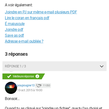
A voir également:
Joindre en PJ sur même e-mail plusieurs PDF
Lire le coran en français pdf
É majuscule
Joindre pdf
Save as pdf
Adresse e-mail oubliée ?
3 réponses
RÉPONSE 1 / 3
Meilleure réponse
poupougne13
11 050
13 oct. 2015 à 19:00
Bonsoir...
Quand tu as cliqué sur "joindre un fichier", que tu l'as choisi et