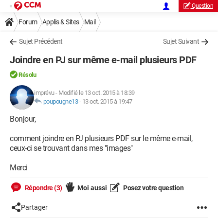
Question
Forum
Applis & Sites
Mail
Sujet Précédent
Sujet Suivant
Joindre en PJ sur même e-mail plusieurs PDF
Résolu
imprévu
-
Modifié le 13 oct. 2015 à 18:39
poupougne13
-
13 oct. 2015 à 19:47
Bonjour,
comment joindre en PJ plusieurs PDF sur le même e-mail,
ceux-ci se trouvant dans mes "images"
Merci
Répondre (3)
Moi aussi
Posez votre question
Partager