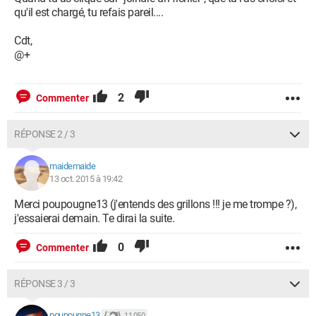
qu'il est chargé, tu refais pareil....
Cdt,
@+
2
Commenter
RÉPONSE 2 / 3
maidemaide
13 oct. 2015 à 19:42
Merci poupougne13 (j'entends des grillons !!! je me trompe ?),
j'essaierai demain. Te dirai la suite.
0
Commenter
RÉPONSE 3 / 3
poupougne13
11 050