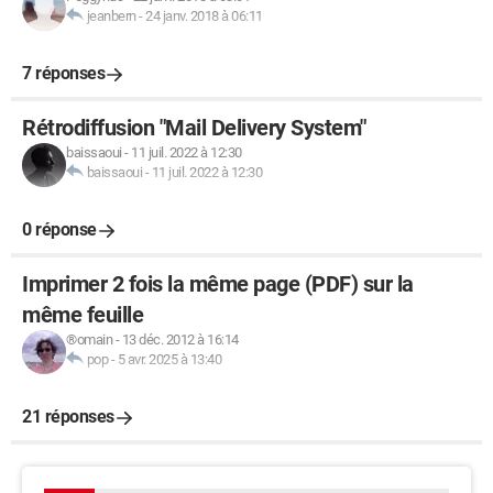
jeanbern
-
24 janv. 2018 à 06:11
7 réponses
Rétrodiffusion "Mail Delivery System"
baissaoui
-
11 juil. 2022 à 12:30
baissaoui
-
11 juil. 2022 à 12:30
0 réponse
Imprimer 2 fois la même page (PDF) sur la
même feuille
®omain
-
13 déc. 2012 à 16:14
pop
-
5 avr. 2025 à 13:40
21 réponses