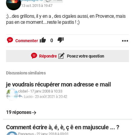
13 oct. 2015 à 19:47
;)...des grillons, il y en a , des cigales aussi, en Provence, mais
pas en ce moment....reste le pastis ! ;)
0
Commenter
Répondre
Posez votre question
Discussions similaires
je voudrais récupérer mon adresse e mail
clobel
-
17 janv. 2008 à 10:33
Lucio
-
23 août 2021 à 20:42
19 réponses
Comment écrire à, é, è, ç ê en majuscule ... ?
Peggynus
-
22 janv. 2018 à 03:01