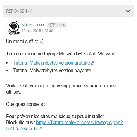
RÉPONSE 4 / 4
Malekal_morte-
24 712
13 oct. 2015 à 23:38
Un merci suffira =)
Termine par un nettoyage Malwarebyte's Anti-Malware :
Tutorial Malwarebytes version gratuite
Tutorial Malwarebytes version payante
Voila, c'est terminé, tu peux supprimer les programmes
utilisés.
Quelques conseils :
Pour prévenir les sites malicieux, tu peux installer
Blockulicious :
https://forum.malekal.com/viewtopic.php?
t=46656&start=