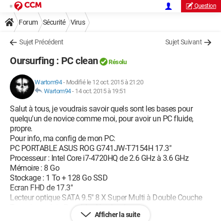
Question
Forum
Sécurité
Virus
Sujet Précédent
Sujet Suivant
Oursurfing : PC clean
Résolu
Wartom94
-
Modifié le 12 oct. 2015 à 21:20
Wartom94
-
14 oct. 2015 à 19:51
Salut à tous, je voudrais savoir quels sont les bases pour
quelqu'un de novice comme moi, pour avoir un PC fluide,
propre.
Pour info, ma config de mon PC:
PC PORTABLE ASUS ROG G741JW-T7154H 17.3"
Processeur : Intel Core i7-4720HQ de 2.6 GHz à 3.6 GHz
Mémoire : 8 Go
Stockage : 1 To + 128 Go SSD
Ecran FHD de 17.3"
Lecteur optique SATA 9.5" 8 X Super Multi à Double Couche
Type de produit: Portable - Notebook
Afficher la suite
Resolution écran: Rétro-éclairage par LED