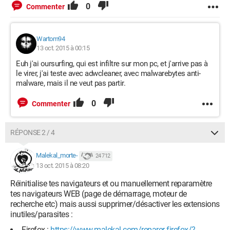
0
Commenter
Wartom94
13 oct. 2015 à 00:15
Euh j'ai oursurfing, qui est infiltre sur mon pc, et j'arrive pas à
le virer, j'ai teste avec adwcleaner, avec malwarebytes anti-
malware, mais il ne veut pas partir.
0
Commenter
RÉPONSE 2 / 4
Malekal_morte-
24 712
13 oct. 2015 à 08:20
Réinitialise tes navigateurs et ou manuellement reparamètre
tes navigateurs WEB (page de démarrage, moteur de
recherche etc) mais aussi supprimer/désactiver les extensions
inutiles/parasites :
Firefox :
https://www.malekal.com/reparer-firefox/?