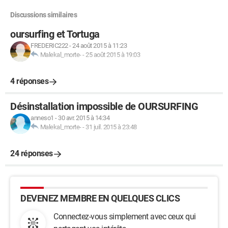
Discussions similaires
oursurfing et Tortuga
FREDERIC222
-
24 août 2015 à 11:23
Malekal_morte-
-
25 août 2015 à 19:03
4 réponses
Désinstallation impossible de OURSURFING
anneso1
-
30 avr. 2015 à 14:34
Malekal_morte-
-
31 juil. 2015 à 23:48
24 réponses
DEVENEZ MEMBRE EN QUELQUES CLICS
Connectez-vous simplement avec ceux qui