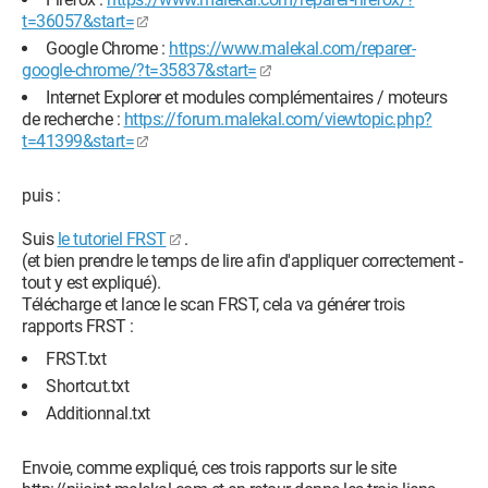
t=36057&start=
Google Chrome :
https://www.malekal.com/reparer-
google-chrome/?t=35837&start=
Internet Explorer et modules complémentaires / moteurs
de recherche :
https://forum.malekal.com/viewtopic.php?
t=41399&start=
puis :
Suis
le tutoriel FRST
.
(et bien prendre le temps de lire afin d'appliquer correctement -
tout y est expliqué).
Télécharge et lance le scan FRST, cela va générer trois
rapports FRST :
FRST.txt
Shortcut.txt
Additionnal.txt
Envoie, comme expliqué, ces trois rapports sur le site