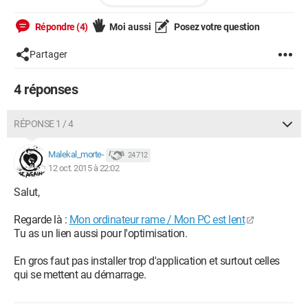
Caractéristiques de l'écran: Ecran Full HD 1920 x 1080
Système d'exploitation: Windows 8.1 64 bits
Répondre (4)
Moi aussi
Posez votre question
Chipset: Mobile Intel HM87 Express
Mémoire cache externe: 6 Mo
Partager
Type de mémoire RAM installée: DRAM DDR3L
Type de disque dur: SATA et SSD
4 réponses
Capacité du disque dur: 1 To
Capacité du disque SSD: 128 Go
Vitesse de rotation du disque dur: 7200 tours/min
RÉPONSE 1 / 4
Carte graphique: NVIDIA GeForce GTX960M (N16P-GX)
Mémoire vidéo dédiée: 2048 Mo
Malekal_morte-
24 712
12 oct. 2015 à 22:02
Salut,
Regarde là :
Mon ordinateur rame / Mon PC est lent
Tu as un lien aussi pour l'optimisation.
En gros faut pas installer trop d'application et surtout celles
qui se mettent au démarrage.