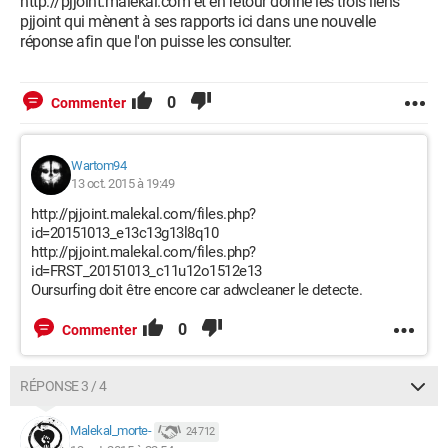
http://pjjoint.malekal.com et en retour donne les trois liens
pjjoint qui mènent à ses rapports ici dans une nouvelle
réponse afin que l'on puisse les consulter.
0
Commenter
Wartom94
13 oct. 2015 à 19:49
http://pjjoint.malekal.com/files.php?
id=20151013_e13c13g13l8q10
http://pjjoint.malekal.com/files.php?
id=FRST_20151013_c11u12o1512e13
Oursurfing doit être encore car adwcleaner le detecte.
0
Commenter
RÉPONSE 3 / 4
Malekal_morte-
24 712