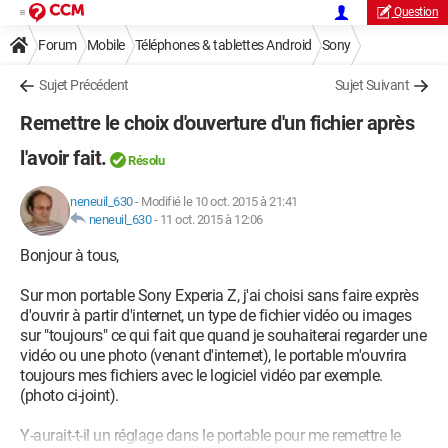
Question
Forum
Mobile
Téléphones & tablettes Android
Sony
Sujet Précédent
Sujet Suivant
Remettre le choix d'ouverture d'un fichier après
l'avoir fait.
Résolu
neneuil_630
-
Modifié le 10 oct. 2015 à 21:41
neneuil_630
-
11 oct. 2015 à 12:06
Bonjour à tous,
Sur mon portable Sony Experia Z, j'ai choisi sans faire exprès
d'ouvrir à partir d'internet, un type de fichier vidéo ou images
sur "toujours" ce qui fait que quand je souhaiterai regarder une
vidéo ou une photo (venant d'internet), le portable m'ouvrira
toujours mes fichiers avec le logiciel vidéo par exemple.
(photo ci-joint).
Y-aurait-t-il un réglage dans le portable pour me remettre le