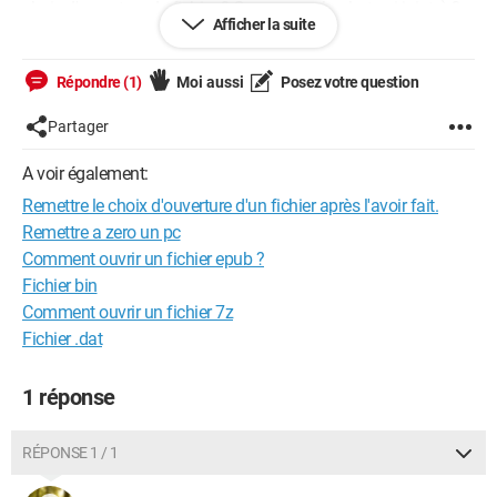
choix d'ouverture de fichier ? Comme sur la photo ci-jointe) ?
Afficher la suite
Merci d'avoir l'amabilité de me dire comment on procède.
Bonne soirée.
Répondre (1)
Moi aussi
Posez votre question
Partager
A voir également:
Remettre le choix d'ouverture d'un fichier après l'avoir fait.
Remettre a zero un pc
Comment ouvrir un fichier epub ?
Fichier bin
Comment ouvrir un fichier 7z
Fichier .dat
1 réponse
RÉPONSE 1 / 1