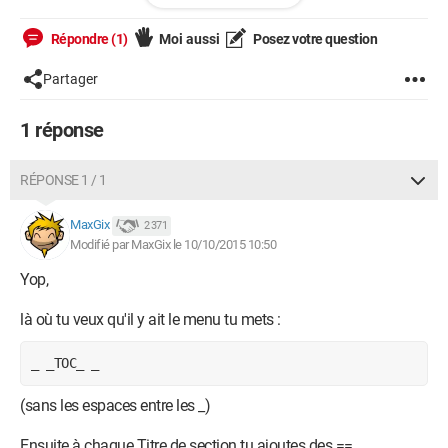
Répondre (1)
Moi aussi
Posez votre question
Comment faire, ça ne marche pas?
Partager
Cdlt
--
1 réponse
Cddede Membre de CCM
RÉPONSE 1 / 1
MaxGix
2 371
Modifié par MaxGix le 10/10/2015 10:50
Yop,
là où tu veux qu'il y ait le menu tu mets :
_ _TOC_ _
(sans les espaces entre les _)
Ensuite à chaque Titre de section tu ajoutes des ==