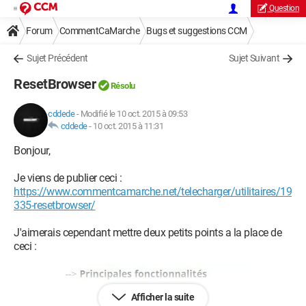
Question
Forum
CommentCaMarche
Bugs et suggestions CCM
Sujet Précédent
Sujet Suivant
ResetBrowser
Résolu
cddede
-
Modifié le 10 oct. 2015 à 09:53
cddede
-
10 oct. 2015 à 11:31
Bonjour,
Je viens de publier ceci :
https://www.commentcamarche.net/telecharger/utilitaires/19
335-resetbrowser/
J'aimerais cependant mettre deux petits points a la place de
ceci :
Afficher la suite