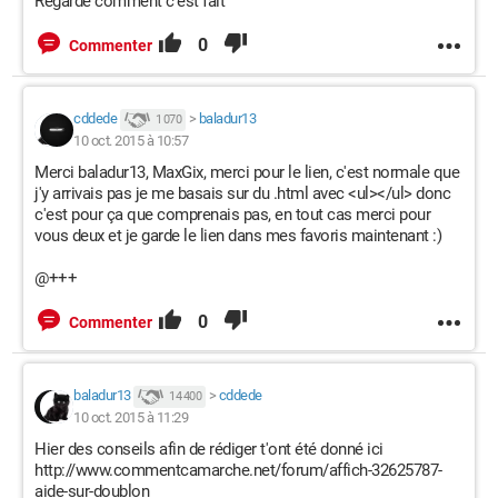
Regarde comment c'est fait
0
Commenter
cddede
>
baladur13
1 070
10 oct. 2015 à 10:57
Merci baladur13, MaxGix, merci pour le lien, c'est normale que
j'y arrivais pas je me basais sur du .html avec <ul></ul> donc
c'est pour ça que comprenais pas, en tout cas merci pour
vous deux et je garde le lien dans mes favoris maintenant :)
@+++
0
Commenter
baladur13
>
cddede
14 400
10 oct. 2015 à 11:29
Hier des conseils afin de rédiger t'ont été donné ici
http://www.commentcamarche.net/forum/affich-32625787-
aide-sur-doublon