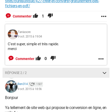
sites/bureautique/427-creer-et-convertir-gratuitement-des-
fichiers-en-pdf/
1
Commenter
Taniasore
9 oct. 2015 à 19:04
C'est super, simple et très rapide.
merci
0
Commenter
RÉPONSE 2 / 2
Ben314
1 507
9 oct. 2015 à 18:56
Bonjour
Ya tellement de site web qui propose le conversion en ligne, en