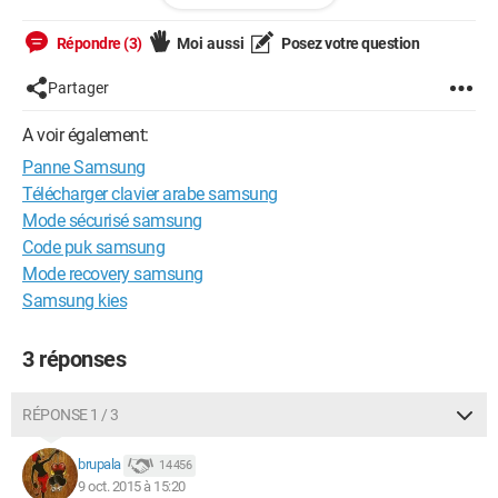
secteur : écran noir et diode allumée !
Perso, je ne connais comme panne que des condos bombés
Répondre (3)
Moi aussi
Posez votre question
voire ouverts...d'où ma question : ce genre de panne peut-il
venir de ce que je sais faire, ou pas...ceci pour ne pas tout
Partager
démonter et ne rien voir ?!
Merci d'avance pour vos réponses,
A voir également:
Panne Samsung
Cdt,
@+
Télécharger clavier arabe samsung
Mode sécurisé samsung
PS : un lecteur DVD ne donne rien non plus.
Code puk samsung
--
Mode recovery samsung
"Qui veut gravir une montagne commence par le bas ! "
Samsung kies
Signé : "Gillette" alias "nobody" ! ;) (°!°)
3 réponses
RÉPONSE 1 / 3
brupala
14 456
9 oct. 2015 à 15:20