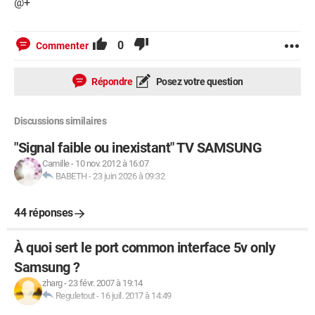
@+
0
Commenter
Répondre
Posez votre question
Discussions similaires
"Signal faible ou inexistant" TV SAMSUNG
Camille
-
10 nov. 2012 à 16:07
BABETH
-
23 juin 2026 à 09:32
44 réponses
À quoi sert le port common interface 5v only
Samsung ?
zharg
-
23 févr. 2007 à 19:14
Reguletout
-
16 juil. 2017 à 14:49