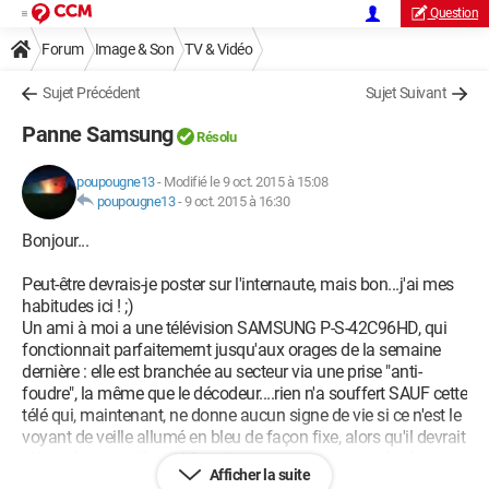
Question
Forum
Image & Son
TV & Vidéo
Sujet Précédent
Sujet Suivant
Panne Samsung
Résolu
poupougne13
-
Modifié le 9 oct. 2015 à 15:08
poupougne13
-
9 oct. 2015 à 16:30
Bonjour...
Peut-être devrais-je poster sur l'internaute, mais bon...j'ai mes
habitudes ici ! ;)
Un ami à moi a une télévision SAMSUNG P-S-42C96HD, qui
fonctionnait parfaitemernt jusqu'aux orages de la semaine
dernière : elle est branchée au secteur via une prise "anti-
foudre", la même que le décodeur....rien n'a souffert SAUF cette
télé qui, maintenant, ne donne aucun signe de vie si ce n'est le
voyant de veille allumé en bleu de façon fixe, alors qu'il devrait
s'éteindre quand la télé fonctionne : que ce soit par le clavier
Afficher la suite
ou la télécommande, après l'avoir débranchée un moment du