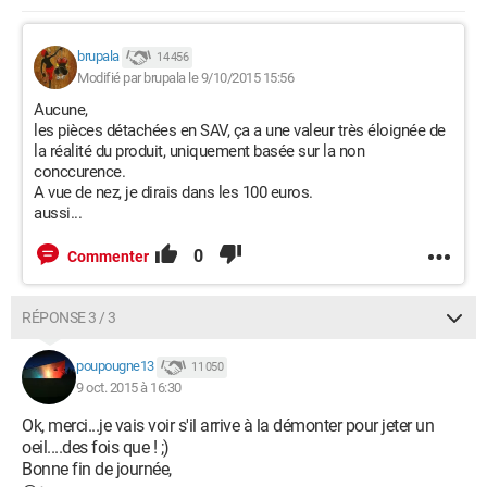
brupala
14 456
Modifié par brupala le 9/10/2015 15:56
Aucune,
les pièces détachées en SAV, ça a une valeur très éloignée de
la réalité du produit, uniquement basée sur la non
conccurence.
A vue de nez, je dirais dans les 100 euros.
aussi...
0
Commenter
RÉPONSE 3 / 3
poupougne13
11 050
9 oct. 2015 à 16:30
Ok, merci...je vais voir s'il arrive à la démonter pour jeter un
oeil....des fois que ! ;)
Bonne fin de journée,