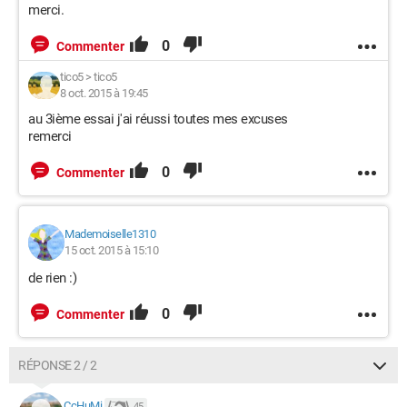
merci.
0
Commenter
tico5
>
tico5
8 oct. 2015 à 19:45
au 3ième essai j'ai réussi toutes mes excuses
remerci
0
Commenter
Mademoiselle1310
15 oct. 2015 à 15:10
de rien :)
0
Commenter
RÉPONSE 2 / 2
CcHuMi
45