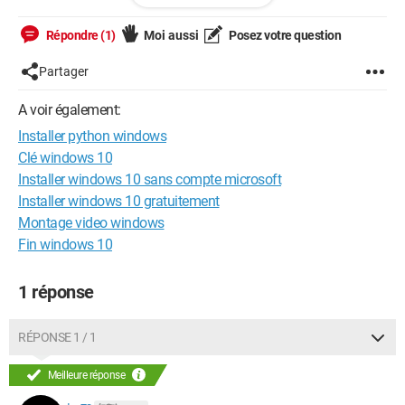
J'ai bien vérifié, j'ai accès de mémoire disponible pour
l'installer, et tout semble correct, mais Python refuse et bloque
Répondre (1)
Moi aussi
Posez votre question
à l'initialisation. Je n'ai aucun message d'erreur ou message
quelconque !
Partager
Cette capture vous permettra de comprendre plus facilement:
A voir également:
http://hpics.li/3ad6720
Installer python windows
et ça reste bloqué sur ça !
Clé windows 10
Vous avez une solution ?
Installer windows 10 sans compte microsoft
Merci d'avance :-) !
Installer windows 10 gratuitement
Raphi.
Montage video windows
Fin windows 10
1 réponse
RÉPONSE 1 / 1
Meilleure réponse