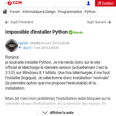
Question
Forum
Informatique & Design
Programmation
Python
Sujet Précédent
Sujet Suivant
Impossible d'installer Python
Résolu
raphi26
-
Modifié le 6 oct. 2015 à 20:48
dsy73
-
7 oct. 2015 à 05:39
Bonjour,
je souhaite installer Python. Je me rends donc sur le site
officiel et télécharge la dernière version (actuellement c'est la
3.5.0) sur Windows 8.1 64bits. Une fois téléchargée, il me faut
l'installer (logique). Je sélectionne donc installation "normale"
(la première option que me propose l'exécutable) et là...
installation.
Mais (et c'est mon problème), l'installation reste bloquée sur la
première phase d'initialisation, et ça pendant des heures. En
gros, il m'est impossible d'installer Python !
Afficher la suite