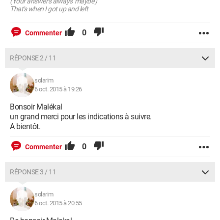
(Your answer's always 'maybe')
That's when I got up and left
0
Commenter
RÉPONSE 2 / 11
solarim
6 oct. 2015 à 19:26
Bonsoir Malékal
un grand merci pour les indications à suivre.
A bientôt.
0
Commenter
RÉPONSE 3 / 11
solarim
6 oct. 2015 à 20:55