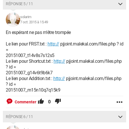
RÉPONSE 5 / 11
solarim
7 oct. 2015 à 15:49
En espérant ne pas m'être trompée
Le lien pour FRST.txt :
http://
pjjoint.malekal.com/files.php ? id
=
20151007_t14v8s7s12s5
Le lien pour Shortcut.txt :
http://
pjjoint.malekal.com/files.php
? id =
20151007_g14v6t9b6k7
Le lien pour Addition.txt :
http://
pjjoint.malekal.com/files.php
? id =
20151007_m15n10q7q15k9
0
Commenter
RÉPONSE 6 / 11