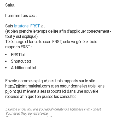
Salut,
hummm fais ceci :
Suis
le tutoriel FRST
.
(et bien prendre le temps de lire afin d'appliquer correctement -
tout y est expliqué).
Télécharge et lance le scan FRST, cela va générer trois
rapports FRST :
FRST.txt
Shortcut.txt
Additionnal.txt
Envoie, comme expliqué, ces trois rapports sur le site
http://pjjoint.malekal.com et en retour donne les trois liens
pjjoint qui mènent à ses rapports ici dans une nouvelle
réponse afin que l'on puisse les consulter.
Like the angel you are, you laugh creating a lightness in my chest,
Your eyes they penetrate me,