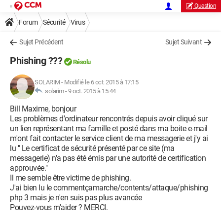
Question
Forum
Sécurité
Virus
Sujet Précédent
Sujet Suivant
Phishing ???
Résolu
SOLARIM
-
Modifié le 6 oct. 2015 à 17:15
solarim -
9 oct. 2015 à 15:44
Bill Maxime, bonjour
Les problèmes d'ordinateur rencontrés depuis avoir cliqué sur
un lien représentant ma famille et posté dans ma boite e-mail
m'ont fait contacter le service client de ma messagerie et j'y ai
lu " Le certificat de sécurité présenté par ce site (ma
messagerie) n'a pas été émis par une autorité de certification
approuvée."
Il me semble être victime de phishing.
J'ai bien lu le commentçamarche/contents/attaque/phishing
php 3 mais je n'en suis pas plus avancée
Pouvez-vous m'aider ? MERCI.