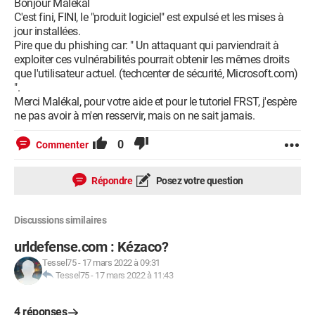
Bonjour Malékal
C'est fini, FINI, le "produit logiciel" est expulsé et les mises à
jour installées.
Pire que du phishing car: " Un attaquant qui parviendrait à
exploiter ces vulnérabilités pourrait obtenir les mêmes droits
que l'utilisateur actuel. (techcenter de sécurité, Microsoft.com)
".
Merci Malékal, pour votre aide et pour le tutoriel FRST, j'espère
ne pas avoir à m'en resservir, mais on ne sait jamais.
0
Commenter
Répondre
Posez votre question
Discussions similaires
urldefense.com : Kézaco?
Tessel75
-
17 mars 2022 à 09:31
Tessel75
-
17 mars 2022 à 11:43
4 réponses