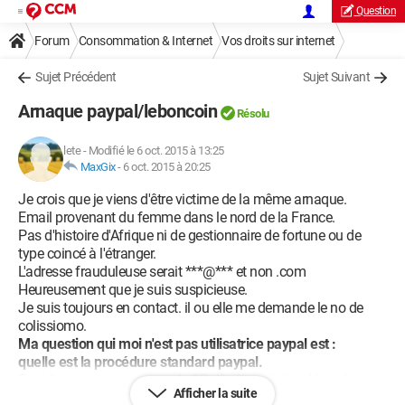
Question
Forum
Consommation & Internet
Vos droits sur internet
Sujet Précédent
Sujet Suivant
Arnaque paypal/leboncoin
Résolu
lete
-
Modifié le 6 oct. 2015 à 13:25
MaxGix
-
6 oct. 2015 à 20:25
Je crois que je viens d'être victime de la même arnaque.
Email provenant du femme dans le nord de la France.
Pas d'histoire d'Afrique ni de gestionnaire de fortune ou de
type coincé à l'étranger.
L'adresse frauduleuse serait ***@*** et non .com
Heureusement que je suis suspicieuse.
Je suis toujours en contact. il ou elle me demande le no de
colissiomo.
Ma question qui moi n'est pas utilisatrice paypal est :
quelle est la procédure standard paypal.
Faut-il rentrer son numero de CB dès l'inscription (dans le
Afficher la suite
doute j'ai fait opposition)