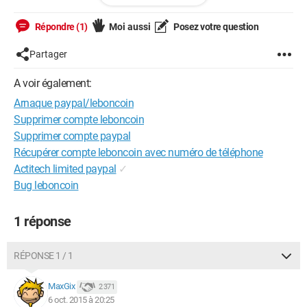
Lors d'une transaction paypal vous envoi t-il un mail de
confirmation ? ou l'on doit remplir le no de colis etc.
Répondre (1)
Moi aussi
Posez votre question
Merci de votre réponse !
Partager
A voir également:
Arnaque paypal/leboncoin
Supprimer compte leboncoin
Supprimer compte paypal
Récupérer compte leboncoin avec numéro de téléphone
Actitech limited paypal
✓
Bug leboncoin
1 réponse
RÉPONSE 1 / 1
MaxGix
2 371
6 oct. 2015 à 20:25