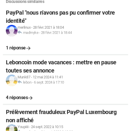
Discussions similaires
PayPal "nous n'avons pas pu confirmer votre
identité"
merlinux
-
28 févr. 2021 à 18:04
madmyke
-
28 févr. 2021 à 18:44
1 réponse
Leboncoin mode vacances : mettre en pause
toutes ses annonce
Munk87
-
12 mai 2024 à 11:41
lebon
-
6 sept. 2024 à 17:10
4 réponses
Prélèvement frauduleux PayPal Luxembourg
non affiché
Youpiiii
-
24 sept. 2022 à 10:15