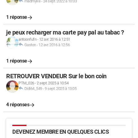
madmyke
-
24 sept. 2022 à 10:33
1 réponse
je peux recharger ma carte pay pal au tabac ?
antoonfufn
-
12 avr. 2016 à 12:51
Gaston
-
12 avr. 2016 à 12:56
1 réponse
RETROUVER VENDEUR Sur le bon coin
PTM_026
-
2 sept. 2025 à 10:54
Didi64_549
-
9 sept. 2025 à 13:05
4 réponses
DEVENEZ MEMBRE EN QUELQUES CLICS