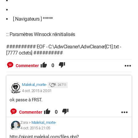
[ Navigateurs ] *****
:: Paramètres Winsock réinitialisés
########## EOF - C:\AdwCleaner\AdwCleaner[C1].txt -
[7777 octets] ##########
0
Commenter
Malekal_morte-
24 711
4 oct. 2015 à 20:01
ok passe à FRST.
0
Commenter
Zora
>
Malekal_morte-
4 oct. 2015 à 21:05
http://pjjoint.malekal.com/files.php?