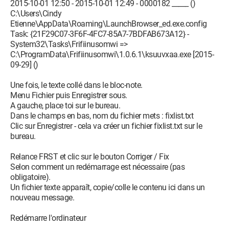
2015-10-01 12:50 - 2015-10-01 12:49 - 0000182 _____ ()
C:\Users\Cindy
Etienne\AppData\Roaming\LaunchBrowser_ed.exe.config
Task: {21F29C07-3F6F-4FC7-85A7-7BDFAB673A12} -
System32\Tasks\Frifiinusomwi =>
C:\ProgramData\Frifiinusomwi\1.0.6.1\ksuuvxaa.exe [2015-
09-29] ()
Une fois, le texte collé dans le bloc-note.
Menu Fichier puis Enregistrer sous.
A gauche, place toi sur le bureau.
Dans le champs en bas, nom du fichier mets : fixlist.txt
Clic sur Enregistrer - cela va créer un fichier fixlist.txt sur le
bureau.
Relance FRST et clic sur le bouton Corriger / Fix
Selon comment un redémarrage est nécessaire (pas
obligatoire).
Un fichier texte apparaît, copie/colle le contenu ici dans un
nouveau message.
Redémarre l'ordinateur