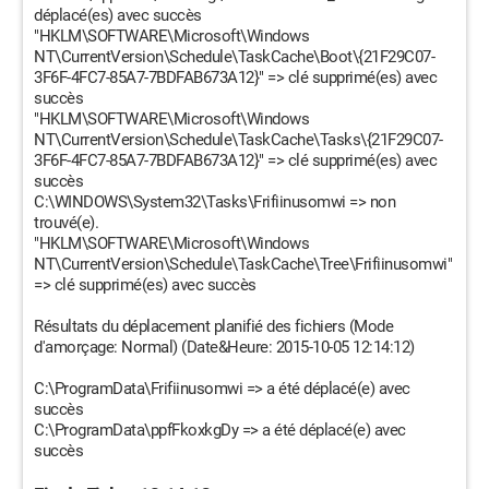
déplacé(es) avec succès
"HKLM\SOFTWARE\Microsoft\Windows
NT\CurrentVersion\Schedule\TaskCache\Boot\{21F29C07-
3F6F-4FC7-85A7-7BDFAB673A12}" => clé supprimé(es) avec
succès
"HKLM\SOFTWARE\Microsoft\Windows
NT\CurrentVersion\Schedule\TaskCache\Tasks\{21F29C07-
3F6F-4FC7-85A7-7BDFAB673A12}" => clé supprimé(es) avec
succès
C:\WINDOWS\System32\Tasks\Frifiinusomwi => non
trouvé(e).
"HKLM\SOFTWARE\Microsoft\Windows
NT\CurrentVersion\Schedule\TaskCache\Tree\Frifiinusomwi"
=> clé supprimé(es) avec succès
Résultats du déplacement planifié des fichiers (Mode
d'amorçage: Normal) (Date&Heure: 2015-10-05 12:14:12)
C:\ProgramData\Frifiinusomwi => a été déplacé(e) avec
succès
C:\ProgramData\ppfFkoxkgDy => a été déplacé(e) avec
succès