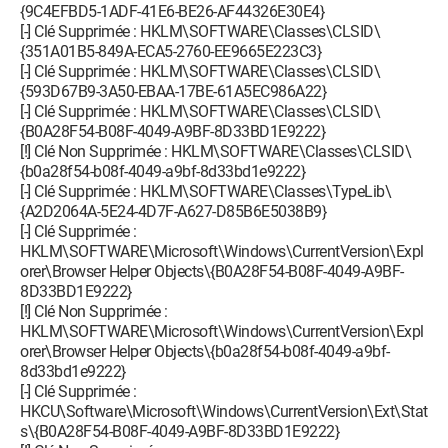
{9C4EFBD5-1ADF-41E6-BE26-AF44326E30E4}
[-] Clé Supprimée : HKLM\SOFTWARE\Classes\CLSID\
{351A01B5-849A-ECA5-2760-EE9665E223C3}
[-] Clé Supprimée : HKLM\SOFTWARE\Classes\CLSID\
{593D67B9-3A50-EBAA-17BE-61A5EC986A22}
[-] Clé Supprimée : HKLM\SOFTWARE\Classes\CLSID\
{B0A28F54-B08F-4049-A9BF-8D33BD1E9222}
[!] Clé Non Supprimée : HKLM\SOFTWARE\Classes\CLSID\
{b0a28f54-b08f-4049-a9bf-8d33bd1e9222}
[-] Clé Supprimée : HKLM\SOFTWARE\Classes\TypeLib\
{A2D2064A-5E24-4D7F-A627-D85B6E5038B9}
[-] Clé Supprimée :
HKLM\SOFTWARE\Microsoft\Windows\CurrentVersion\Expl
orer\Browser Helper Objects\{B0A28F54-B08F-4049-A9BF-
8D33BD1E9222}
[!] Clé Non Supprimée :
HKLM\SOFTWARE\Microsoft\Windows\CurrentVersion\Expl
orer\Browser Helper Objects\{b0a28f54-b08f-4049-a9bf-
8d33bd1e9222}
[-] Clé Supprimée :
HKCU\Software\Microsoft\Windows\CurrentVersion\Ext\Stat
s\{B0A28F54-B08F-4049-A9BF-8D33BD1E9222}