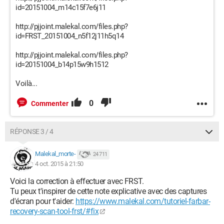
id=20151004_m14c15f7e6j11
http://pjjoint.malekal.com/files.php?
id=FRST_20151004_n5f12j11h5q14
http://pjjoint.malekal.com/files.php?
id=20151004_b14p15w9h1512
Voilà...
0
Commenter
RÉPONSE 3 / 4
Malekal_morte-
24 711
4 oct. 2015 à 21:50
Voici la correction à effectuer avec FRST.
Tu peux t'inspirer de cette note explicative avec des captures
d'écran pour t'aider:
https://www.malekal.com/tutoriel-farbar-
recovery-scan-tool-frst/#fix