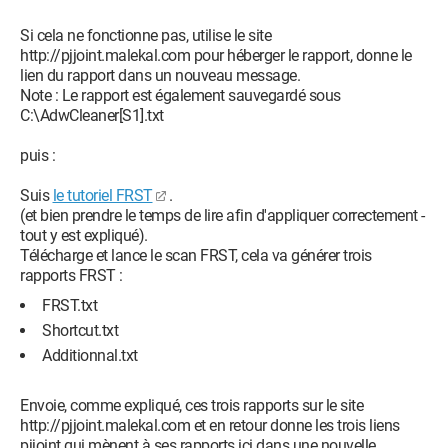
Si cela ne fonctionne pas, utilise le site
http://pjjoint.malekal.com pour héberger le rapport, donne le
lien du rapport dans un nouveau message.
Note : Le rapport est également sauvegardé sous
C:\AdwCleaner[S1].txt
puis :
Suis
le tutoriel FRST
.
(et bien prendre le temps de lire afin d'appliquer correctement -
tout y est expliqué).
Télécharge et lance le scan FRST, cela va générer trois
rapports FRST :
FRST.txt
Shortcut.txt
Additionnal.txt
Envoie, comme expliqué, ces trois rapports sur le site
http://pjjoint.malekal.com et en retour donne les trois liens
pjjoint qui mènent à ses rapports ici dans une nouvelle