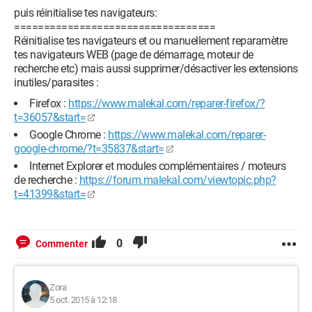
puis réinitialise tes navigateurs:
==================================
Réinitialise tes navigateurs et ou manuellement reparamètre
tes navigateurs WEB (page de démarrage, moteur de
recherche etc) mais aussi supprimer/désactiver les extensions
inutiles/parasites :
Firefox :
https://www.malekal.com/reparer-firefox/?
t=36057&start=
Google Chrome :
https://www.malekal.com/reparer-
google-chrome/?t=35837&start=
Internet Explorer et modules complémentaires / moteurs
de recherche :
https://forum.malekal.com/viewtopic.php?
t=41399&start=
0
Commenter
Zora
5 oct. 2015 à 12:18