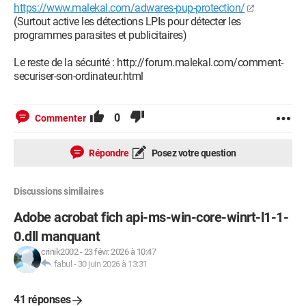
https://www.malekal.com/adwares-pup-protection/
(Surtout active les détections LPIs pour détecter les
programmes parasites et publicitaires)
Le reste de la sécurité : http://forum.malekal.com/comment-
securiser-son-ordinateur.html
0
Commenter
Répondre
Posez votre question
Discussions similaires
Adobe acrobat fich api-ms-win-core-winrt-l1-1-
0.dll manquant
crinik2002
-
23 févr. 2026 à 10:47
fabul
-
30 juin 2026 à 13:31
41 réponses