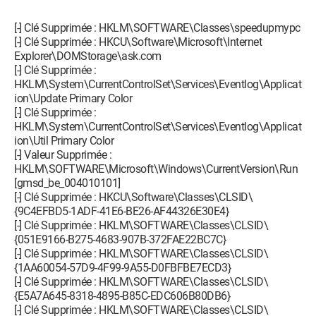
[-] Clé Supprimée : HKLM\SOFTWARE\Classes\speedupmypc
[-] Clé Supprimée : HKCU\Software\Microsoft\Internet
Explorer\DOMStorage\ask.com
[-] Clé Supprimée :
HKLM\System\CurrentControlSet\Services\Eventlog\Applicat
ion\Update Primary Color
[-] Clé Supprimée :
HKLM\System\CurrentControlSet\Services\Eventlog\Applicat
ion\Util Primary Color
[-] Valeur Supprimée :
HKLM\SOFTWARE\Microsoft\Windows\CurrentVersion\Run
[gmsd_be_004010101]
[-] Clé Supprimée : HKCU\Software\Classes\CLSID\
{9C4EFBD5-1ADF-41E6-BE26-AF44326E30E4}
[-] Clé Supprimée : HKLM\SOFTWARE\Classes\CLSID\
{051E9166-B275-4683-907B-372FAE22BC7C}
[-] Clé Supprimée : HKLM\SOFTWARE\Classes\CLSID\
{1AA60054-57D9-4F99-9A55-D0FBFBE7ECD3}
[-] Clé Supprimée : HKLM\SOFTWARE\Classes\CLSID\
{E5A7A645-8318-4895-B85C-EDC606B80DB6}
[-] Clé Supprimée : HKLM\SOFTWARE\Classes\CLSID\