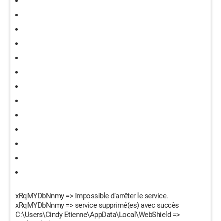
xRqMYDbNnmy => Impossible d'arrêter le service.
xRqMYDbNnmy => service supprimé(es) avec succès
C:\Users\Cindy Etienne\AppData\Local\WebShield =>