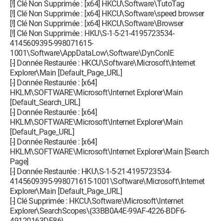
[!] Clé Non Supprimée : [x64] HKCU\Software\TutoTag
[!] Clé Non Supprimée : [x64] HKCU\Software\speed browser
[!] Clé Non Supprimée : [x64] HKCU\Software\Browser
[!] Clé Non Supprimée : HKU\S-1-5-21-4195723534-
4145609395-998071615-
1001\Software\AppDataLow\Software\DynConIE
[-] Donnée Restaurée : HKCU\Software\Microsoft\Internet
Explorer\Main [Default_Page_URL]
[-] Donnée Restaurée : [x64]
HKLM\SOFTWARE\Microsoft\Internet Explorer\Main
[Default_Search_URL]
[-] Donnée Restaurée : [x64]
HKLM\SOFTWARE\Microsoft\Internet Explorer\Main
[Default_Page_URL]
[-] Donnée Restaurée : [x64]
HKLM\SOFTWARE\Microsoft\Internet Explorer\Main [Search
Page]
[-] Donnée Restaurée : HKU\S-1-5-21-4195723534-
4145609395-998071615-1001\Software\Microsoft\Internet
Explorer\Main [Default_Page_URL]
[-] Clé Supprimée : HKCU\Software\Microsoft\Internet
Explorer\SearchScopes\{33BB0A4E-99AF-4226-BDF6-
49120163DE86}