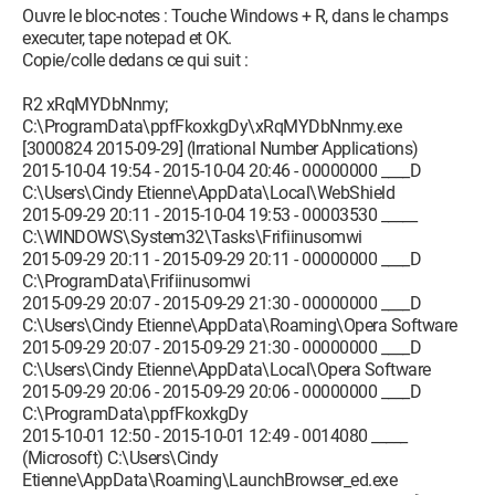
Ouvre le bloc-notes : Touche Windows + R, dans le champs
executer, tape notepad et OK.
Copie/colle dedans ce qui suit :
R2 xRqMYDbNnmy;
C:\ProgramData\ppfFkoxkgDy\xRqMYDbNnmy.exe
[3000824 2015-09-29] (Irrational Number Applications)
2015-10-04 19:54 - 2015-10-04 20:46 - 00000000 ____D
C:\Users\Cindy Etienne\AppData\Local\WebShield
2015-09-29 20:11 - 2015-10-04 19:53 - 00003530 _____
C:\WINDOWS\System32\Tasks\Frifiinusomwi
2015-09-29 20:11 - 2015-09-29 20:11 - 00000000 ____D
C:\ProgramData\Frifiinusomwi
2015-09-29 20:07 - 2015-09-29 21:30 - 00000000 ____D
C:\Users\Cindy Etienne\AppData\Roaming\Opera Software
2015-09-29 20:07 - 2015-09-29 21:30 - 00000000 ____D
C:\Users\Cindy Etienne\AppData\Local\Opera Software
2015-09-29 20:06 - 2015-09-29 20:06 - 00000000 ____D
C:\ProgramData\ppfFkoxkgDy
2015-10-01 12:50 - 2015-10-01 12:49 - 0014080 _____
(Microsoft) C:\Users\Cindy
Etienne\AppData\Roaming\LaunchBrowser_ed.exe