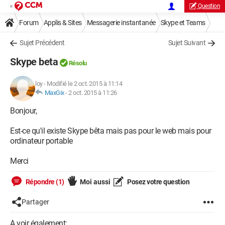
Question
Forum
Applis & Sites
Messagerie instantanée
Skype et Teams
Sujet Précédent
Sujet Suivant
Skype beta
Résolu
loy
-
Modifié le 2 oct. 2015 à 11:14
MaxGix
-
2 oct. 2015 à 11:26
Bonjour,
Est-ce qu'il existe Skype bêta mais pas pour le web mais pour
ordinateur portable
Merci
Répondre (1)
Moi aussi
Posez votre question
Partager
A voir également: