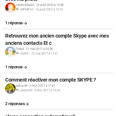
carole.letard3
-
13 août 2022 à 10:58
MPMP10
-
14 août 2022 à 12:20
1 réponse
Retrouvez mon ancien compte Skype avec mes
anciens contacts Et c
Onilali
-
21 mai 2017 à 05:58
DelNC
-
21 mai 2017 à 11:41
1 réponse
Comment réactiver mon compte SKYPE ?
pabou49
-
6 févr. 2017 à 17:41
pabou49
-
6 févr. 2017 à 19:54
2 réponses