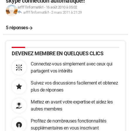
skype connection automatique!!
arfff l'informatik!!
-
16 août 2010 à 05:02
arfff l'informatik!!
-
2 mars 2011 à 21:29
5 réponses
DEVENEZ MEMBRE EN QUELQUES CLICS
Connectez-vous simplement avec ceux qui
partagent vos intérêts
Suivez vos discussions facilement et obtenez
plus de réponses
Mettez en avant votre expertise et aidez les
autres membres
Profitez de nombreuses fonctionnalités
supplémentaires en vous inscrivant