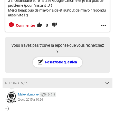
J'ai désinstallé et réinstallé Google Chrome et je n'ai plus de
problème (pour l'instant :D )
Merci beaucoup de m'avoir aidé et surtout de m'avoir répondu
aussi vite ! :)
0
Commenter
Vous n’avez pas trouvé la réponse que vous recherchez
?
Posez votre question
RÉPONSE 5 / 6
Malekal_morte-
24 711
2 oct. 2015 à 10:24
=)