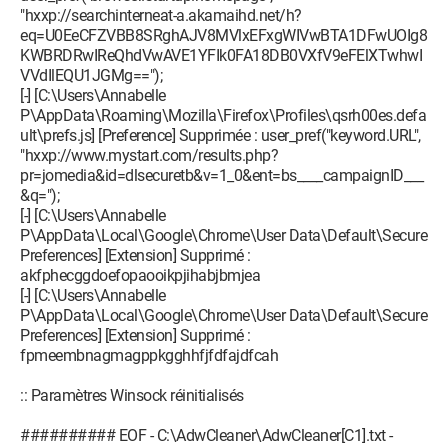
"hxxp://searchinterneat-a.akamaihd.net/h?
eq=U0EeCFZVBB8SRghAJV8MVlxEFxgWIVwBTA1DFwUOIg8
KWBRDRwIReQhdVwAVE1YFIk0FA18DB0VXfV9eFElXTwhwI
VVdIlEQU1JGMg==");
[-] [C:\Users\Annabelle
P\AppData\Roaming\Mozilla\Firefox\Profiles\qsrh00es.defa
ult\prefs.js] [Preference] Supprimée : user_pref("keyword.URL",
"hxxp://www.mystart.com/results.php?
pr=jomedia&id=dlsecuretb&v=1_0&ent=bs____campaignID___
&q=");
[-] [C:\Users\Annabelle
P\AppData\Local\Google\Chrome\User Data\Default\Secure
Preferences] [Extension] Supprimé :
akfphecggdoefopaooikpjihabjbmjea
[-] [C:\Users\Annabelle
P\AppData\Local\Google\Chrome\User Data\Default\Secure
Preferences] [Extension] Supprimé :
fpmeembnagmagppkgghhfjfdfajdfcah
:: Paramètres Winsock réinitialisés
########## EOF - C:\AdwCleaner\AdwCleaner[C1].txt -