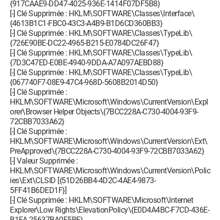
{917CAAE9-DD47-4025-936E-1414F07DF5B8}
[-] Clé Supprimée : HKLM\SOFTWARE\Classes\Interface\
{4613B1C1-FBC0-43C3-A4B9-B1D6CD360BB3}
[-] Clé Supprimée : HKLM\SOFTWARE\Classes\TypeLib\
{726E90BE-DC22-4965-B215-E0784DC26F47}
[-] Clé Supprimée : HKLM\SOFTWARE\Classes\TypeLib\
{7D3C47ED-E0BE-4940-9DDA-A7A097AEBD88}
[-] Clé Supprimée : HKLM\SOFTWARE\Classes\TypeLib\
{067740F7-08E9-47C4-968D-5608B2014D50}
[-] Clé Supprimée :
HKLM\SOFTWARE\Microsoft\Windows\CurrentVersion\Expl
orer\Browser Helper Objects\{7BCC228A-C730-4004-93F9-
72CBB7033A62}
[-] Clé Supprimée :
HKLM\SOFTWARE\Microsoft\Windows\CurrentVersion\Ext\
PreApproved\{7BCC228A-C730-4004-93F9-72CBB7033A62}
[-] Valeur Supprimée :
HKLM\SOFTWARE\Microsoft\Windows\CurrentVersion\Polic
ies\Ext\CLSID [{51D26BB4-4D2C-4AE4-9873-
5FF41B6DED1F}]
[-] Clé Supprimée : HKLM\SOFTWARE\Microsoft\Internet
Explorer\Low Rights\ElevationPolicy\{E0D4A4BC-F7CD-436E-
B1FA-25637BA0F5BE}