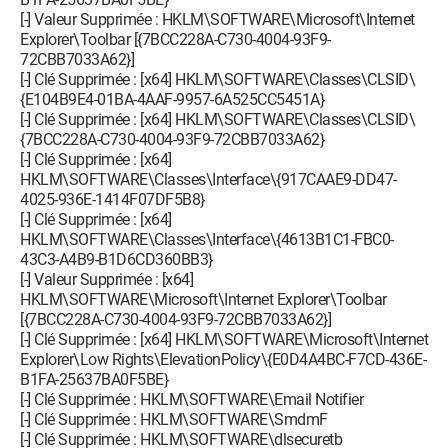
[-] Valeur Supprimée : HKLM\SOFTWARE\Microsoft\Internet
Explorer\Toolbar [{7BCC228A-C730-4004-93F9-
72CBB7033A62}]
[-] Clé Supprimée : [x64] HKLM\SOFTWARE\Classes\CLSID\
{E104B9E4-01BA-4AAF-9957-6A525CC5451A}
[-] Clé Supprimée : [x64] HKLM\SOFTWARE\Classes\CLSID\
{7BCC228A-C730-4004-93F9-72CBB7033A62}
[-] Clé Supprimée : [x64]
HKLM\SOFTWARE\Classes\Interface\{917CAAE9-DD47-
4025-936E-1414F07DF5B8}
[-] Clé Supprimée : [x64]
HKLM\SOFTWARE\Classes\Interface\{4613B1C1-FBC0-
43C3-A4B9-B1D6CD360BB3}
[-] Valeur Supprimée : [x64]
HKLM\SOFTWARE\Microsoft\Internet Explorer\Toolbar
[{7BCC228A-C730-4004-93F9-72CBB7033A62}]
[-] Clé Supprimée : [x64] HKLM\SOFTWARE\Microsoft\Internet
Explorer\Low Rights\ElevationPolicy\{E0D4A4BC-F7CD-436E-
B1FA-25637BA0F5BE}
[-] Clé Supprimée : HKLM\SOFTWARE\Email Notifier
[-] Clé Supprimée : HKLM\SOFTWARE\SmdmF
[-] Clé Supprimée : HKLM\SOFTWARE\dlsecuretb