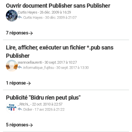
Ouvrir document Publisher sans Publisher
Curtis Hayes
-
26 déc. 2009 à 16:29
Curtis Hayes
-
30 déc. 2009 à 21:07
7 réponses
Lire, afficher, exécuter un fichier *.pub sans
Publisher
jeannoellaurenti
-
30 sept. 2017 à 10:27
informatique_fujitsu
-
30 sept. 2017 à 13:30
1 réponse
Publicité "Bidru n'en peut plus"
_Ritchi_
-
22 oct. 2010 à 22:57
Didier
-
17 avr. 2026 à 21:22
5 réponses