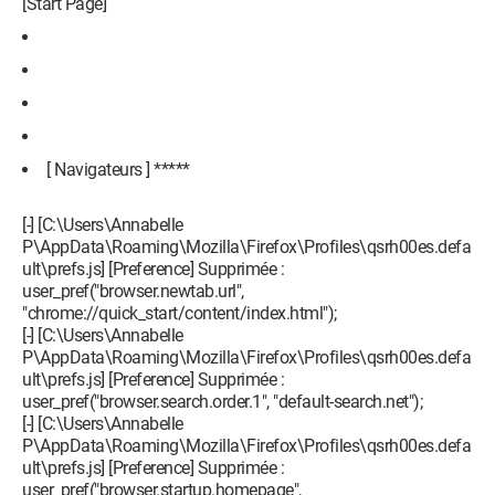
[Start Page]
[ Navigateurs ] *****
[-] [C:\Users\Annabelle
P\AppData\Roaming\Mozilla\Firefox\Profiles\qsrh00es.defa
ult\prefs.js] [Preference] Supprimée :
user_pref("browser.newtab.url",
"chrome://quick_start/content/index.html");
[-] [C:\Users\Annabelle
P\AppData\Roaming\Mozilla\Firefox\Profiles\qsrh00es.defa
ult\prefs.js] [Preference] Supprimée :
user_pref("browser.search.order.1", "default-search.net");
[-] [C:\Users\Annabelle
P\AppData\Roaming\Mozilla\Firefox\Profiles\qsrh00es.defa
ult\prefs.js] [Preference] Supprimée :
user_pref("browser.startup.homepage",