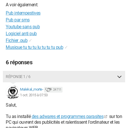
A voir également:
Pub intempestives
Pub par sms
Youtube sans pub
Logiciel anti pub
Fichier .pub
✓
Musique tu tu tu lu tu tu tu pub
✓
6 réponses
RÉPONSE 1 / 6
Malekal_morte-
24 711
1 oct. 2015 à 07:53
Salut,
Tu as installé
des adwares et programmes parasites
sur ton
PC qui ouvrent des publicités et ralentissent l'ordinateur et les
navigateurs WEB.