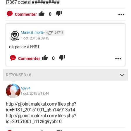
[7867 octets] ##########
0
Commenter
Malekal_morte-
24 711
1 oct. 2015 à 09:15
ok passe à FRST.
0
Commenter
RÉPONSE 3 / 6
Ap974
1 oct. 2015 à 18:44
http://pjjoint.malekal.com/files.php?
id=FRST_20151001_g5n14r913u14
http://pjjoint.malekal.com/files.php?
id=20151001_i11z8g9y6b10