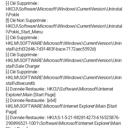
[-] Clé Supprimée :
HKCU\Software\Microsoft\Windows\CurrentVersion\Uninstal
l\Pokki
[!] Clé Non Supprimée :
HKCU\Software\Microsoft\Windows\CurrentVersion\Uninstal
l\Pokki_Start_Menu
[-] Clé Supprimée :
HKLM\SOFTWARE\Microsoft\Windows\CurrentVersion\Unin
stall\{cfd32d46-7d3f-483f-bace-7172aec5592d}
[-] Clé Supprimée :
HKLM\SOFTWARE\Microsoft\Windows\CurrentVersion\Unin
stall\Sale Charger
[-] Clé Supprimée :
HKLM\SOFTWARE\Microsoft\Windows\CurrentVersion\Unin
stall\dlsecuretb
[-] Donnée Restaurée : HKCU\Software\Microsoft\Internet
Explorer\Main [Start Page]
[-] Donnée Restaurée : [x64]
HKLM\SOFTWARE\Microsoft\Internet Explorer\Main [Start
Page]
[-] Donnée Restaurée : HKU\S-1-5-21-982814273-616525876-
290896521-1001\Software\Microsoft\Internet Explorer\Main