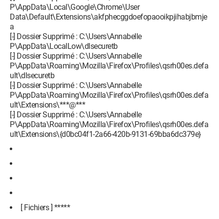
P\AppData\Local\Google\Chrome\User
Data\Default\Extensions\akfphecggdoefopaooikpjihabjbmje
a
[-] Dossier Supprimé : C:\Users\Annabelle
P\AppData\LocalLow\dlsecuretb
[-] Dossier Supprimé : C:\Users\Annabelle
P\AppData\Roaming\Mozilla\Firefox\Profiles\qsrh00es.defa
ult\dlsecuretb
[-] Dossier Supprimé : C:\Users\Annabelle
P\AppData\Roaming\Mozilla\Firefox\Profiles\qsrh00es.defa
ult\Extensions\***@***
[-] Dossier Supprimé : C:\Users\Annabelle
P\AppData\Roaming\Mozilla\Firefox\Profiles\qsrh00es.defa
ult\Extensions\{d0bc04f1-2a66-420b-9131-69bba6dc379e}
[ Fichiers ] *****