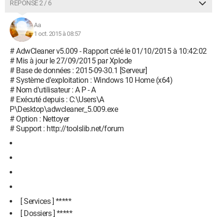
RÉPONSE 2 / 6
Aa
1 oct. 2015 à 08:57
# AdwCleaner v5.009 - Rapport créé le 01/10/2015 à 10:42:02
# Mis à jour le 27/09/2015 par Xplode
# Base de données : 2015-09-30.1 [Serveur]
# Système d'exploitation : Windows 10 Home (x64)
# Nom d'utilisateur : A P - A
# Exécuté depuis : C:\Users\A
P\Desktop\adwcleaner_5.009.exe
# Option : Nettoyer
# Support : http://toolslib.net/forum
[ Services ] *****
[ Dossiers ] *****