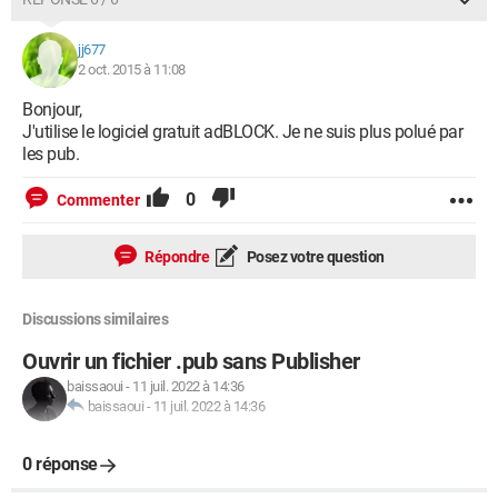
jj677
2 oct. 2015 à 11:08
Bonjour,
J'utilise le logiciel gratuit adBLOCK. Je ne suis plus polué par
les pub.
0
Commenter
Répondre
Posez votre question
Discussions similaires
Ouvrir un fichier .pub sans Publisher
baissaoui
-
11 juil. 2022 à 14:36
baissaoui
-
11 juil. 2022 à 14:36
0 réponse