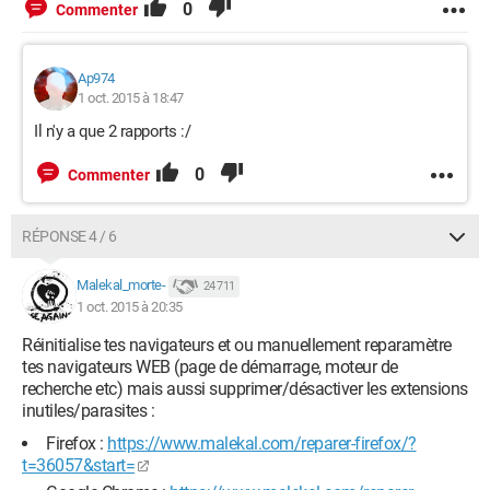
0
Commenter
Ap974
1 oct. 2015 à 18:47
Il n'y a que 2 rapports :/
0
Commenter
RÉPONSE 4 / 6
Malekal_morte-
24 711
1 oct. 2015 à 20:35
Réinitialise tes navigateurs et ou manuellement reparamètre
tes navigateurs WEB (page de démarrage, moteur de
recherche etc) mais aussi supprimer/désactiver les extensions
inutiles/parasites :
Firefox :
https://www.malekal.com/reparer-firefox/?
t=36057&start=