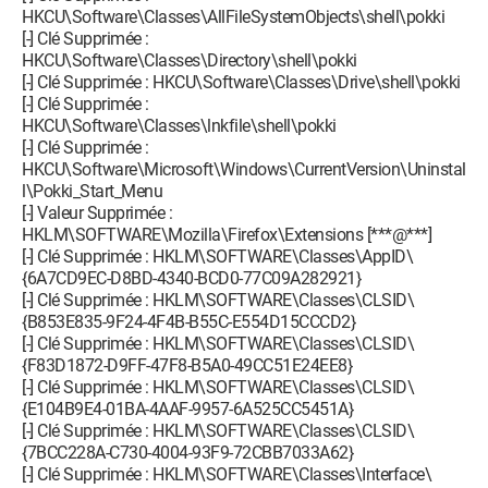
HKCU\Software\Classes\AllFileSystemObjects\shell\pokki
[-] Clé Supprimée :
HKCU\Software\Classes\Directory\shell\pokki
[-] Clé Supprimée : HKCU\Software\Classes\Drive\shell\pokki
[-] Clé Supprimée :
HKCU\Software\Classes\lnkfile\shell\pokki
[-] Clé Supprimée :
HKCU\Software\Microsoft\Windows\CurrentVersion\Uninstal
l\Pokki_Start_Menu
[-] Valeur Supprimée :
HKLM\SOFTWARE\Mozilla\Firefox\Extensions [***@***]
[-] Clé Supprimée : HKLM\SOFTWARE\Classes\AppID\
{6A7CD9EC-D8BD-4340-BCD0-77C09A282921}
[-] Clé Supprimée : HKLM\SOFTWARE\Classes\CLSID\
{B853E835-9F24-4F4B-B55C-E554D15CCCD2}
[-] Clé Supprimée : HKLM\SOFTWARE\Classes\CLSID\
{F83D1872-D9FF-47F8-B5A0-49CC51E24EE8}
[-] Clé Supprimée : HKLM\SOFTWARE\Classes\CLSID\
{E104B9E4-01BA-4AAF-9957-6A525CC5451A}
[-] Clé Supprimée : HKLM\SOFTWARE\Classes\CLSID\
{7BCC228A-C730-4004-93F9-72CBB7033A62}
[-] Clé Supprimée : HKLM\SOFTWARE\Classes\Interface\