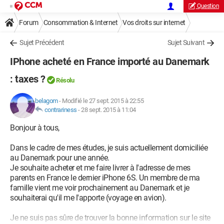
Question
Forum
Consommation & Internet
Vos droits sur internet
Sujet Précédent
Sujet Suivant
IPhone acheté en France importé au Danemark
: taxes ?
Résolu
belagom
-
Modifié le 27 sept. 2015 à 22:55
contrariness
-
28 sept. 2015 à 11:04
Bonjour à tous,
Dans le cadre de mes études, je suis actuellement domiciliée
au Danemark pour une année.
Je souhaite acheter et me faire livrer à l'adresse de mes
parents en France le dernier iPhone 6S. Un membre de ma
famille vient me voir prochainement au Danemark et je
souhaiterai qu'il me l'apporte (voyage en avion).
Je ne suis pas sûre de trouver la bonne information sur le site