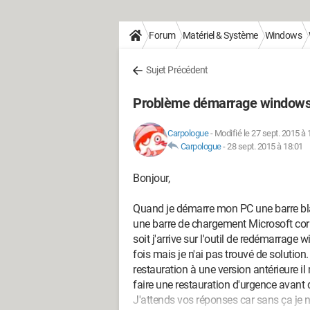
Forum
Matériel & Système
Windows
Sujet Précédent
Problème démarrage windows
Carpologue
-
Modifié le 27 sept. 2015 à 
Carpologue
-
28 sept. 2015 à 18:01
Bonjour,
Quand je démarre mon PC une barre bla
une barre de chargement Microsoft corp
soit j'arrive sur l'outil de redémarrage
fois mais je n'ai pas trouvé de solutio
restauration à une version antérieure il 
faire une restauration d'urgence avant d
J'attends vos réponses car sans ça je n