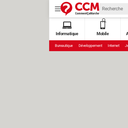
Informatique
Mobile
A
Bureautique
Développement
Internet
Je