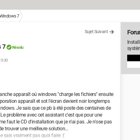
Windows 7
Foru
Sujet Suivant
Instal
 7
Résolu
systè
15:30
nche apparaît oú windows "charge les fichiers" ensuite
oration apparaît et sot l'écran devient noir longtemps
 windows. Je sais que ce pb à été poste des centaines de
n. Le problème avec cet assistant c'est que pour une
me faut le CD d'installation que je n'ai pas. Je n'ose pas
e trouver une meilleure solution...
e sais vraiment pas quoi faire :(