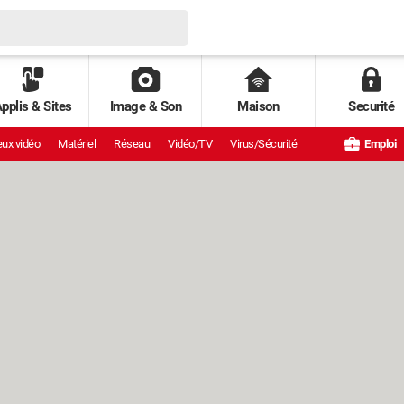
pplis & Sites
Image & Son
Maison
Securité
ux vidéo
Matériel
Réseau
Vidéo/TV
Virus/Sécurité
Emploi