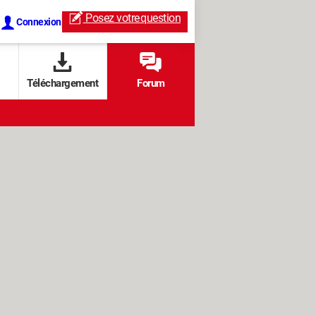
Posez votre
question
Connexion
Téléchargement
Forum