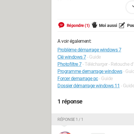
Merci à vous.
PS: je précise que la réparation du sys
PS2: de temps en temps le démarrage am
Répondre (1)
Moi aussi
Pose
connection No bootable service -- inser
d'installation ...
A voir également:
Problème démarrage windows 7
Clé windows 7
- Guide
Il ne faut pas vendre la peau du tué avant de l
Photofiltre 7
- Télécharger - Retouche 
Programme demarrage windows
- Gui
Forcer demarrage pc
- Guide
Dossier démarrage windows 11
- Guid
1 réponse
RÉPONSE 1 / 1