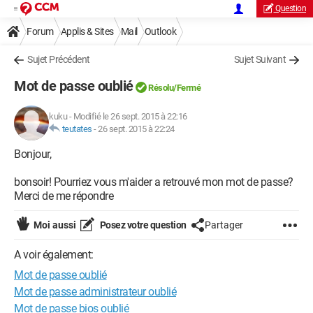
Question
Forum
Applis & Sites
Mail
Outlook
Sujet Précédent
Sujet Suivant
Mot de passe oublié
Résolu/Fermé
kuku
-
Modifié le 26 sept. 2015 à 22:16
teutates
-
26 sept. 2015 à 22:24
Bonjour,
bonsoir! Pourriez vous m'aider a retrouvé mon mot de passe?
Merci de me répondre
Moi aussi
Posez votre question
Partager
A voir également:
Mot de passe oublié
Mot de passe administrateur oublié
Mot de passe bios oublié