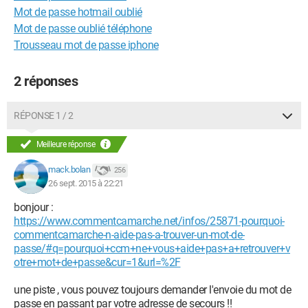
Mot de passe hotmail oublié
Mot de passe oublié téléphone
Trousseau mot de passe iphone
2 réponses
RÉPONSE 1 / 2
Meilleure réponse
mack.bolan
256
26 sept. 2015 à 22:21
bonjour :
https://www.commentcamarche.net/infos/25871-pourquoi-
commentcamarche-n-aide-pas-a-trouver-un-mot-de-
passe/#q=pourquoi+ccm+ne+vous+aide+pas+a+retrouver+v
otre+mot+de+passe&cur=1&url=%2F
une piste , vous pouvez toujours demander l'envoie du mot de
passe en passant par votre adresse de secours !!