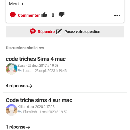
Merci!:)
0
Commenter
Répondre
Posez votre question
Discussions similaires
code triches Sims 4 mac
Zaza
-
29 déc. 2017 à 19:58
Lucas
-
23 sept. 2023 à 19:43
4 réponses
Code triche sims 4 sur mac
Killia
-
6 avr. 2020 à 17:28
PlumBob
-
1 mai 2020 à 19:52
1 réponse