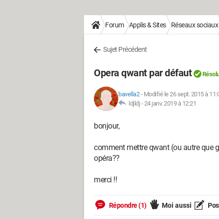
Forum
Applis & Sites
Réseaux sociaux
Sujet Précédent
Opera qwant par défaut
Résol
bavella2
-
Modifié le 26 sept. 2015 à 11:
ldjldj -
24 janv. 2019 à 12:21
bonjour,
comment mettre qwant (ou autre que g
opéra??
merci !!
Répondre (1)
Moi aussi
Pose