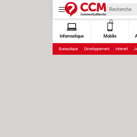
Informatique
Mobile
A
Bureautique
Développement
Internet
Je