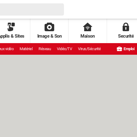
pplis & Sites
Image & Son
Maison
Securité
ux vidéo
Matériel
Réseau
Vidéo/TV
Virus/Sécurité
Emploi