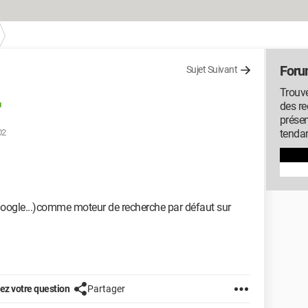
Foru
Sujet Suivant
Trouve
u
des r
présen
02
tenda
oogle...)comme moteur de recherche par défaut sur
z votre question
Partager