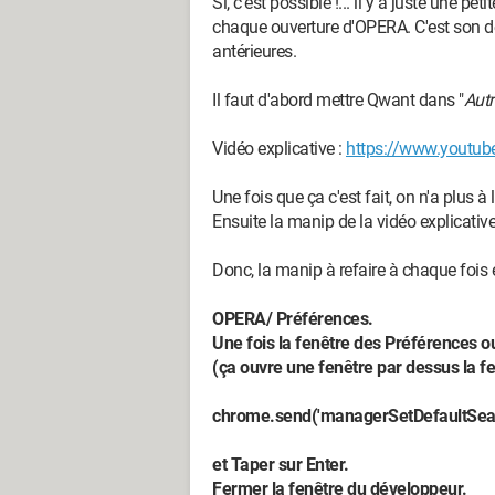
Si, c'est possible !... il y a juste une p
chaque ouverture d'OPERA. C'est son dé
antérieures.
Il faut d'abord mettre Qwant dans "
Autr
Vidéo explicative :
https://www.youtub
Une fois que ça c'est fait, on n'a plus à l
Ensuite la manip de la vidéo explicative
Donc, la manip à refaire à chaque fois es
OPERA/ Préférences.
Une fois la fenêtre des Préférences o
(ça ouvre une fenêtre par dessus la fe
chrome.send('managerSetDefaultSearc
et Taper sur Enter.
Fermer la fenêtre du développeur.