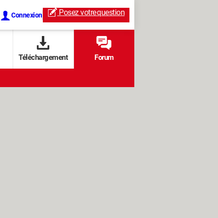
Posez votre
question
Connexion
Téléchargement
Forum