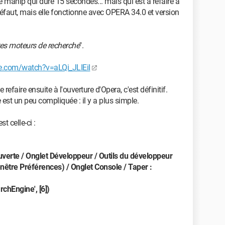
etite manip qui dure 15 secondes... mais qui est à refaire à
faut, mais elle fonctionne avec OPERA 34.0 et version
es moteurs de recherche
".
e.com/watch?v=aLQi_JLIEiI
e refaire ensuite à l'ouverture d'Opera, c'est définitif.
 est un peu compliquée : il y a plus simple.
t celle-ci :
uverte / Onglet Développeur / Outils du développeur
nêtre Préférences) / Onglet Console / Taper :
hEngine', [6])