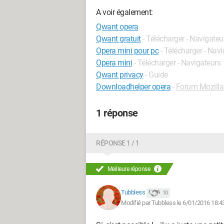
A voir également:
Qwant opera
Qwant gratuit
- Télécharger - Navigateu
Opera mini pour pc
- Télécharger - Nav
Opera mini
- Télécharger - Navigateurs
Qwant privacy
- Guide
Downloadhelper opera
-
Forum Mozilla 
1 réponse
RÉPONSE 1 / 1
Meilleure réponse
Tubbless
10
Modifié par Tubbless le 6/01/2016 18:4