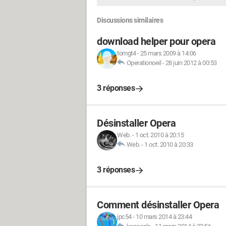
Discussions similaires
download helper pour opera
tomgt4
-
25 mars 2009 à 14:06
Operationoeil
-
28 juin 2012 à 00:53
3 réponses
Désinstaller Opera
Web.
-
1 oct. 2010 à 20:15
Web.
-
1 oct. 2010 à 20:33
3 réponses
Comment désinstaller Opera
jpc54
-
10 mars 2014 à 23:44