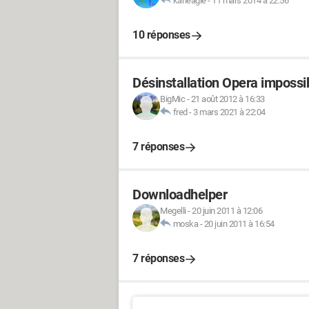
kaneagle
-
11 mars 2014 à 22:56
10 réponses
Désinstallation Opera impossi
BigMic
-
21 août 2012 à 16:33
fred
-
3 mars 2021 à 22:04
7 réponses
Downloadhelper
Megelli
-
20 juin 2011 à 12:06
moska
-
20 juin 2011 à 16:54
7 réponses