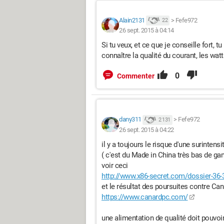
Alain2131
>
Fefe972
22
26 sept. 2015 à 04:14
Si tu veux, et ce que je conseille fort, t
connaître la qualité du courant, les watts
0
Commenter
dany311
>
Fefe972
2 131
26 sept. 2015 à 04:22
il y a toujours le risque d'une surintens
( c'est du Made in China très bas de g
voir ceci
http://www.x86-secret.com/dossier-36
et le résultat des poursuites contre Ca
https://www.canardpc.com/
une alimentation de qualité doit pouvoi