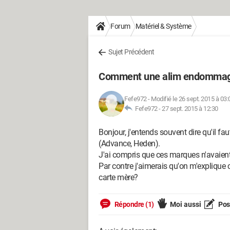
Forum
Matériel & Système
Sujet Précédent
Comment une alim endommage-
Fefe972
-
Modifié le 26 sept. 2015 à 03:
Fefe972 -
27 sept. 2015 à 12:30
Bonjour, j'entends souvent dire qu'il fau
(Advance, Heden).
J'ai compris que ces marques n'avaient 
Par contre j'aimerais qu'on m'expliq
carte mère?
Répondre (1)
Moi aussi
Pose