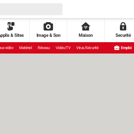
pplis & Sites
Image & Son
Maison
Securité
ux vidéo
Matériel
Réseau
Vidéo/TV
Virus/Sécurité
Emploi