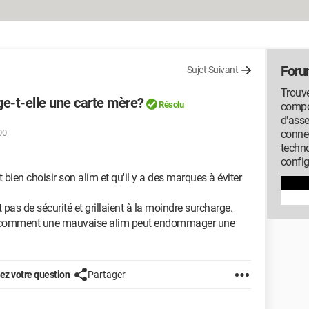
Foru
Sujet Suivant
Trouve
t-elle une carte mère?
Résolu
compos
d'ass
00
conne
techno
config
t bien choisir son alim et qu'il y a des marques à éviter
pas de sécurité et grillaient à la moindre surcharge.
ue comment une mauvaise alim peut endommager une
z votre question
Partager