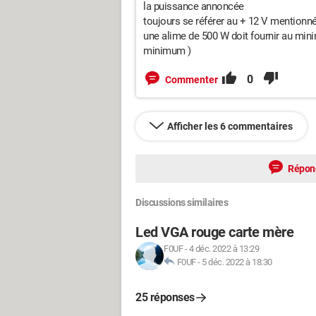
la puissance annoncée
toujours se référer au + 12 V mentionné
une alime de 500 W doit fournir au min
minimum )
0
Commenter
Afficher les 6 commentaires
Répon
Discussions similaires
Led VGA rouge carte mère
F0UF
-
4 déc. 2022 à 13:29
F0UF
-
5 déc. 2022 à 18:30
25 réponses