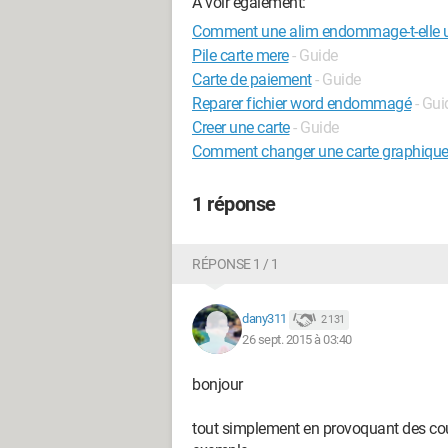
A voir également:
Comment une alim endommage-t-elle u
Pile carte mere
- Guide
Carte de paiement
- Guide
Reparer fichier word endommagé
- Gui
Creer une carte
- Guide
Comment changer une carte graphiqu
1 réponse
RÉPONSE 1 / 1
dany311
2 131
26 sept. 2015 à 03:40
bonjour
tout simplement en provoquant des cour