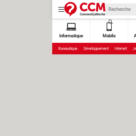
Informatique
Mobile
A
Bureautique
Développement
Internet
Je