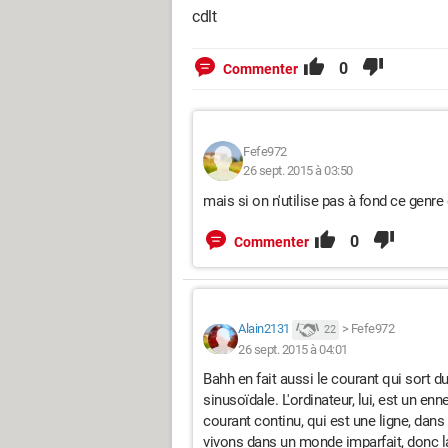
cdlt
0
Commenter
Fefe972
26 sept. 2015 à 03:50
mais si on n'utilise pas à fond ce genre 
0
Commenter
Alain2131
>
Fefe972
22
26 sept. 2015 à 04:01
Bahh en fait aussi le courant qui sort du
sinusoïdale. L'ordinateur, lui, est un en
courant continu, qui est une ligne, dan
vivons dans un monde imparfait, donc la 