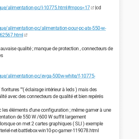
que/alimentation-pc/l-10775.html#mpos=17
|cd
ue/alimentation-pc/alimentation-pour-pc-atx-550-w-
262567.html
uvaise qualité ; manque de protection , connecteurs de
es
que/alimentation-pc/evga-500w-white/f-10775-
oritures ""( éclairage intérieur à leds ) mais des
ualité avec des connecteurs de qualité et bien repérés
ec les éléments d'une configuration ; même gamer à une
mentation de 550 W /600 W suffit largement
lorsque on met 2 cartes graphiques ( SLI ) exemple
teriel-net-battlebox-win10-pc-gamer-119078.html