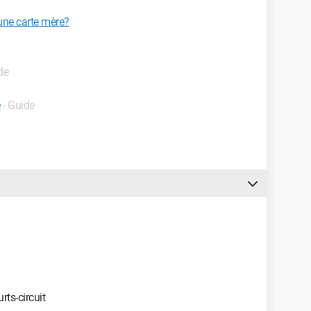
ne carte mère?
de
e
- Guide
ts-circuit