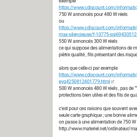
exemple
https://www.cdiscount.com/informati
750 W annoncés pour 480 W réels
ou
https://www.cdiscount.com/informatiq
max-silencieuse/f-10775-spi6943051
550 W annoncés 300 W réels
ce qui suppose des alimentations de ma
piètre qualité , fils présentant des risqu
alors que celle-ci par exemple
https://www.cdiscount.com/informati
evg4250812401779.html
500 W annoncés 480 W réels , pas de "" fi
protections bien utiles et des fils de q
c'est pour ces raisons que souvent av
seule carte graphique ; une bonne ali
on passe à une alimentation de 750 W 
http://www.materiel.net/ordinateur/ma