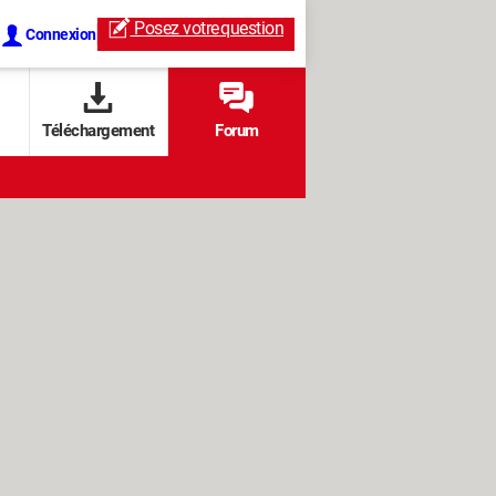
Posez votre
question
Connexion
Téléchargement
Forum