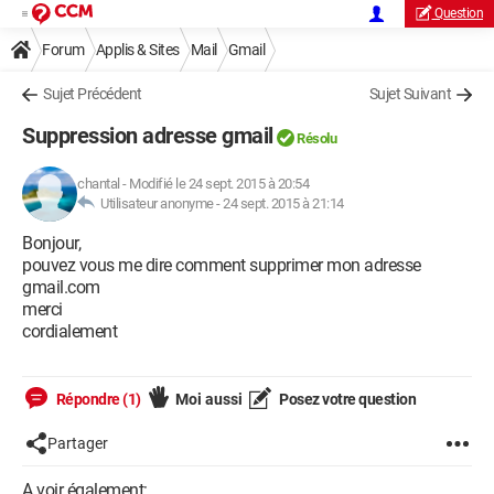
Question
Forum
Applis & Sites
Mail
Gmail
Sujet Précédent
Sujet Suivant
Suppression adresse gmail
Résolu
chantal
-
Modifié le 24 sept. 2015 à 20:54
Utilisateur anonyme -
24 sept. 2015 à 21:14
Bonjour,
pouvez vous me dire comment supprimer mon adresse
gmail.com
merci
cordialement
Répondre (1)
Moi aussi
Posez votre question
Partager
A voir également: