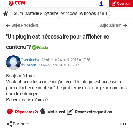
Question
Forum
Matériel & Système
Windows
Windows 8 / 8.1
Sujet Précédent
Sujet Suivant
''Un plugin est nécessaire pour afficher ce
contenu''?
Résolu
Overshadox
-
Modifié le 24 sept. 2015 à 17:56
benoit13009
-
21 nov. 2015 à 07:17
Bonjour à tous!
Voulant accéder à un chat j'ai reçu ''Un plugin est nécessaire
pour afficher ce contenu''. Le problème c'est que je ne sais pas
quoi télécharger.
Pouvez-vous m'aider?
Répondre (2)
Moi aussi
Posez votre question
Partager