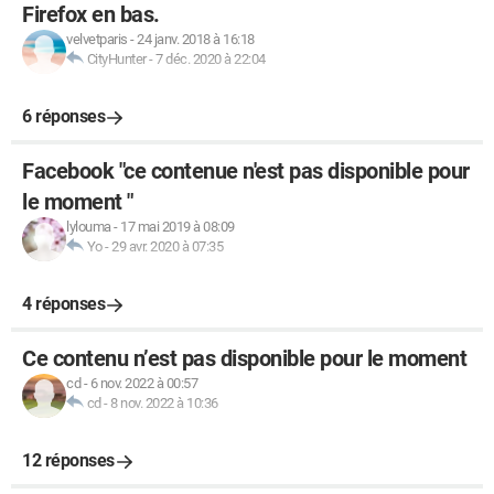
Firefox en bas.
velvetparis
-
24 janv. 2018 à 16:18
CityHunter
-
7 déc. 2020 à 22:04
6 réponses
Facebook "ce contenue n'est pas disponible pour
le moment "
lylouma
-
17 mai 2019 à 08:09
Yo
-
29 avr. 2020 à 07:35
4 réponses
Ce contenu n’est pas disponible pour le moment
cd
-
6 nov. 2022 à 00:57
cd
-
8 nov. 2022 à 10:36
12 réponses