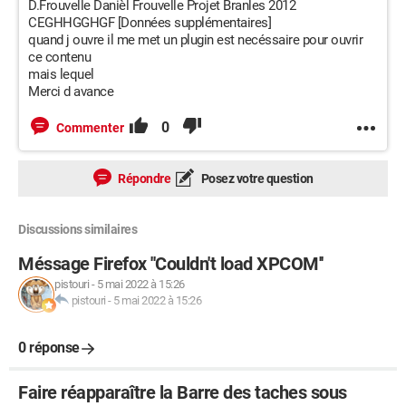
D.Frouvelle Danièl Frouvelle Projet Branles 2012
CEGHHGGHGF [Données supplémentaires]
quand j ouvre il me met un plugin est necéssaire pour ouvrir
ce contenu
mais lequel
Merci d avance
0
Commenter
Répondre
Posez votre question
Discussions similaires
Méssage Firefox ''Couldn't load XPCOM''
pistouri
-
5 mai 2022 à 15:26
pistouri
-
5 mai 2022 à 15:26
0 réponse
Faire réapparaître la Barre des taches sous