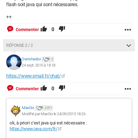
flash soit java qui sont nécessaires.
++
0
Commenter
RÉPONSE 2 / 2
Overshadox
2
24 sept. 2015 à 18:18
https://www.smail.fr/chat/
0
Commenter
MaxGix
2 371
Modifié par MaxGix le 24/09/2015 18:26
ok, à priori c'est java qui est nécessaire :
https://www.java.com/fr/