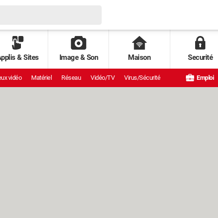
pplis & Sites
Image & Son
Maison
Securité
ux vidéo
Matériel
Réseau
Vidéo/TV
Virus/Sécurité
Emploi