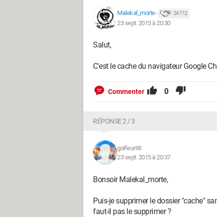
Malekal_morte-
24 712
23 sept. 2015 à 20:30
Salut,
C'est le cache du navigateur Google C
0
Commenter
RÉPONSE 2 / 3
golfeur68
23 sept. 2015 à 20:37
Bonsoir Malekal_morte,
Puis-je supprimer le dossier "cache" s
faut-il pas le supprimer ?