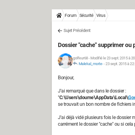
Forum
Sécurité
Virus
Sujet Précédent
Dossier "cache" supprimer ou 
golfeur68
-
Modifié le 23 sept. 2015 à 20
Malekal_morte-
-
23 sept. 2015 à 22
Bonjour,
J'ai remarqué que dans le dossier :
"
C:\Users\doume\AppData\Local\
Go
se trouvait un bon nombre de fichiers in
J'ai déjà vidé plusieurs fois le dossie
carrément le dossier "cache" ou si cela