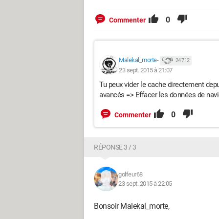
0
Commenter
Malekal_morte-
24 712
23 sept. 2015 à 21:07
Tu peux vider le cache directement de
avancés => Effacer les données de navi
0
Commenter
RÉPONSE 3 / 3
golfeur68
23 sept. 2015 à 22:05
Bonsoir Malekal_morte,