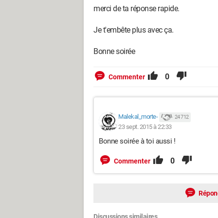
merci de ta réponse rapide.
Je t'embête plus avec ça.
Bonne soirée
0
Commenter
Malekal_morte-
24 712
23 sept. 2015 à 22:33
Bonne soirée à toi aussi !
0
Commenter
Répon
Discussions similaires