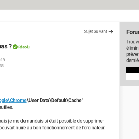
Foru
Sujet Suivant
Trouve
pas ?
Résolu
élimin
préven
:19
derniè
:33
ogle\Chrome
\User Data\Default\Cache
"
utiles.
r mais je me demandais si était possible de supprimer
 pouvait nuire au bon fonctionnement de l'ordinateur.