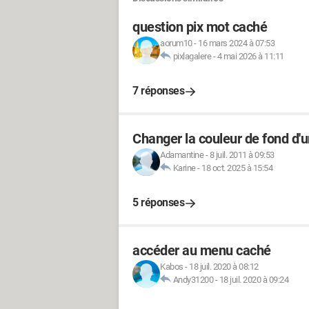
question pix mot caché
aorum10
-
16 mars 2024 à 07:53
pixlagalere
-
4 mai 2026 à 11:11
7 réponses
Changer la couleur de fond d'u
Adamantine
-
8 juil. 2011 à 09:53
Karine
-
18 oct. 2025 à 15:54
5 réponses
accéder au menu caché
Kabos
-
18 juil. 2020 à 08:12
Andy31200
-
18 juil. 2020 à 09:24