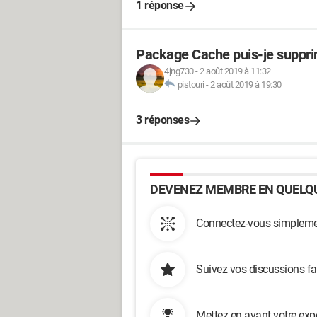
1 réponse
Package Cache puis-je suppri
4jng730
-
2 août 2019 à 11:32
pistouri
-
2 août 2019 à 19:30
3 réponses
DEVENEZ MEMBRE EN QUELQU
Connectez-vous simplemen
Suivez vos discussions fa
Mettez en avant votre exp