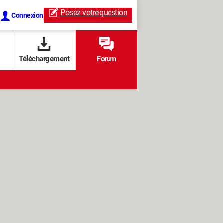
Posez votre
question
Connexion
Téléchargement
Forum