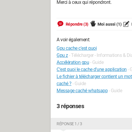
Merci à ceux qui répondront.
Répondre (3)
Moi aussi
(1)
A voir également:
Gpu cache c'est quoi
Gpu z
- Télécharger - Informations & D
Accélération gpu
- Guide
C'est quoi le cache d'une application
- 
Le fichier à télécharger contient un mot
caché ?
- Guide
Message caché whatsapp
- Guide
3 réponses
RÉPONSE 1 / 3