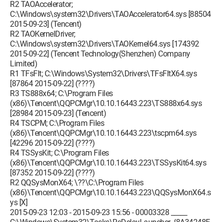
R2 TAOAccelerator;
C:\Windows\system32\Drivers\TAOAccelerator64.sys [88504
2015-09-23] (Tencent)
R2 TAOKernelDriver;
C:\Windows\system32\Drivers\TAOKernel64.sys [174392
2015-09-22] (Tencent Technology(Shenzhen) Company
Limited)
R1 TFsFlt; C:\Windows\System32\Drivers\TFsFltX64.sys
[87864 2015-09-22] (????)
R3 TS888x64; C:\Program Files
(x86)\Tencent\QQPCMgr\10.10.16443.223\TS888x64.sys
[28984 2015-09-23] (Tencent)
R4 TSCPM; C:\Program Files
(x86)\Tencent\QQPCMgr\10.10.16443.223\tscpm64.sys
[42296 2015-09-22] (????)
R4 TSSysKit; C:\Program Files
(x86)\Tencent\QQPCMgr\10.10.16443.223\TSSysKit64.sys
[87352 2015-09-22] (????)
R2 QQSysMonX64; \??\C:\Program Files
(x86)\Tencent\QQPCMgr\10.10.16443.223\QQSysMonX64.s
ys [X]
2015-09-23 12:03 - 2015-09-23 15:56 - 00003328 _____