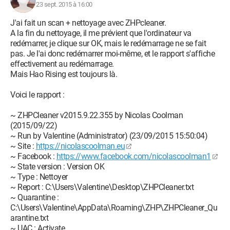
23 sept. 2015 à 16:00
J'ai fait un scan + nettoyage avec ZHPcleaner.
A la fin du nettoyage, il me prévient que l'ordinateur va
redémarrer, je clique sur OK, mais le redémarrage ne se fait
pas. Je l'ai donc redémarrer moi-même, et le rapport s'affiche
effectivement au redémarrage.
Mais Hao Rising est toujours là.
Voici le rapport :
~ ZHPCleaner v2015.9.22.355 by Nicolas Coolman
(2015/09/22)
~ Run by Valentine (Administrator) (23/09/2015 15:50:04)
~ Site :
https://nicolascoolman.eu
~ Facebook :
https://www.facebook.com/nicolascoolman1
~ State version : Version OK
~ Type : Nettoyer
~ Report : C:\Users\Valentine\Desktop\ZHPCleaner.txt
~ Quarantine :
C:\Users\Valentine\AppData\Roaming\ZHP\ZHPCleaner_Qu
arantine.txt
~ UAC : Activate