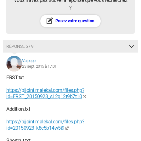
Vous n’avez pas trouvé la réponse que vous recherchez
?
Posez votre question
RÉPONSE 5 / 9
Valpopp
23 sept. 2015 à 17:01
FRST.txt
https://pjjoint.malekal.com/files.php?
id=FRST_20150923_s12g12t9b7t10
Addition.txt
https://pjjoint.malekal.com/files.php?
id=20150923_k8c5b14w5i9
Shortcut.txt