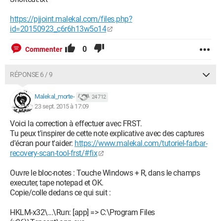
https://pjjoint.malekal.com/files.php?
id=20150923_c6r6h13w5o14
0
Commenter
RÉPONSE 6 / 9
Malekal_morte-
24 712
23 sept. 2015 à 17:09
Voici la correction à effectuer avec FRST.
Tu peux t'inspirer de cette note explicative avec des captures
d'écran pour t'aider:
https://www.malekal.com/tutoriel-farbar-
recovery-scan-tool-frst/#fix
Ouvre le bloc-notes : Touche Windows + R, dans le champs
executer, tape notepad et OK.
Copie/colle dedans ce qui suit :
HKLM-x32\...\Run: [app] => C:\Program Files