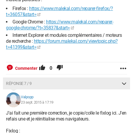
Firefox :
https://www.malekal.com/reparer-firefox/?
t=36057&start=
Google Chrome :
https://www.malekal.com/reparer-
google-chrome/?t=35837&start=
Internet Explorer et modules complémentaires / moteurs
de recherche :
https://forum.malekal.com/viewtopic.php?
t=41399&start=
0
Commenter
RÉPONSE 7 / 9
Valpopp
23 sept. 2015 à 17:19
J'ai fait une première correction, je copie/colle le fixlog ici. J'en
refais une et je réinitialise mes navigateurs.
Fixlog :