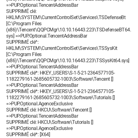
=>PUP.Optional.TencentAddressBar
SUPPRIMÉ clé:
HKLM\SYSTEM\CurrentControlSet\Services\TSDefenseBt
[C:\Program Files
(x86)\Tencent\QQPCMgr\10.10.16443.223\TSDefenseBT64.
sys] =>PUP.Optional.TencentAddressBar
SUPPRIMÉ clé^:
HKLM\SYSTEM\CurrentControlSet\Services\TSSysKit
[C:\Program Files
(x86)\Tencent\QQPCMgr\10.10.16443.223\TSSysKit64.sys]
=>PUP.Optional.TencentAddressBar
SUPPRIMÉ clé*: HKEY_USERS\S-1-5-21-2364577105-
1182279161-2685605732-1003\Software\Tencent []
=>PUP.Optional.TencentAddressBar
SUPPRIMÉ clé*: HKEY_USERS\S-1-5-21-2364577105-
1182279161-2685605732-1003\Software\Tutorials []
=>PUP.Optional.AgenceExclusive
SUPPRIMÉ clé: HKCU\Software\Tencent []
=>PUP.Optional.TencentAddressBar
SUPPRIMÉ clé: HKCU\Software\Tutorials []
=>PUP.Optional.AgenceExclusive
SUPPRIMÉ clé*: [X64]