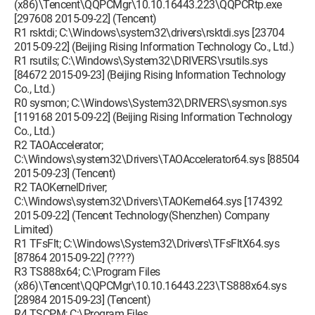
(x86)\Tencent\QQPCMgr\10.10.16443.223\QQPCRtp.exe
[297608 2015-09-22] (Tencent)
R1 rsktdi; C:\Windows\system32\drivers\rsktdi.sys [23704
2015-09-22] (Beijing Rising Information Technology Co., Ltd.)
R1 rsutils; C:\Windows\System32\DRIVERS\rsutils.sys
[84672 2015-09-23] (Beijing Rising Information Technology
Co., Ltd.)
R0 sysmon; C:\Windows\System32\DRIVERS\sysmon.sys
[119168 2015-09-22] (Beijing Rising Information Technology
Co., Ltd.)
R2 TAOAccelerator;
C:\Windows\system32\Drivers\TAOAccelerator64.sys [88504
2015-09-23] (Tencent)
R2 TAOKernelDriver;
C:\Windows\system32\Drivers\TAOKernel64.sys [174392
2015-09-22] (Tencent Technology(Shenzhen) Company
Limited)
R1 TFsFlt; C:\Windows\System32\Drivers\TFsFltX64.sys
[87864 2015-09-22] (????)
R3 TS888x64; C:\Program Files
(x86)\Tencent\QQPCMgr\10.10.16443.223\TS888x64.sys
[28984 2015-09-23] (Tencent)
R4 TSCPM; C:\Program Files