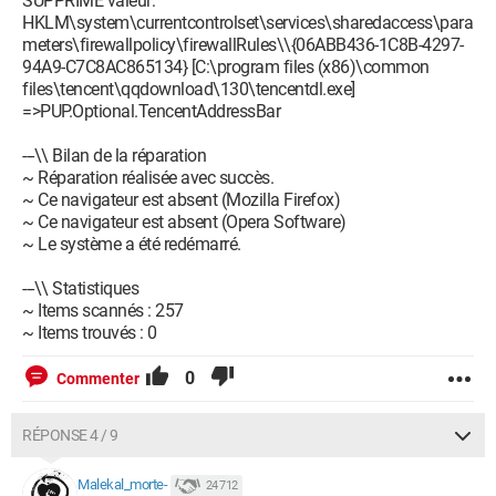
SUPPRIMÉ valeur:
HKLM\system\currentcontrolset\services\sharedaccess\para
meters\firewallpolicy\firewallRules\\{06ABB436-1C8B-4297-
94A9-C7C8AC865134} [C:\program files (x86)\common
files\tencent\qqdownload\130\tencentdl.exe]
=>PUP.Optional.TencentAddressBar
---\\ Bilan de la réparation
~ Réparation réalisée avec succès.
~ Ce navigateur est absent (Mozilla Firefox)
~ Ce navigateur est absent (Opera Software)
~ Le système a été redémarré.
---\\ Statistiques
~ Items scannés : 257
~ Items trouvés : 0
0
Commenter
RÉPONSE 4 / 9
Malekal_morte-
24 712