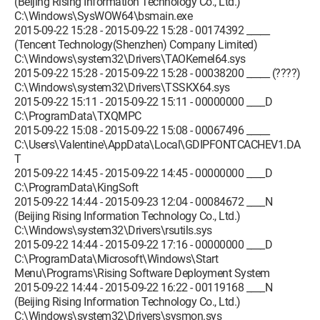
(Beijing Rising Information Technology Co., Ltd.)
C:\Windows\SysWOW64\bsmain.exe
2015-09-22 15:28 - 2015-09-22 15:28 - 00174392 _____
(Tencent Technology(Shenzhen) Company Limited)
C:\Windows\system32\Drivers\TAOKernel64.sys
2015-09-22 15:28 - 2015-09-22 15:28 - 00038200 _____ (????)
C:\Windows\system32\Drivers\TSSKX64.sys
2015-09-22 15:11 - 2015-09-22 15:11 - 00000000 ____D
C:\ProgramData\TXQMPC
2015-09-22 15:08 - 2015-09-22 15:08 - 00067496 _____
C:\Users\Valentine\AppData\Local\GDIPFONTCACHEV1.DA
T
2015-09-22 14:45 - 2015-09-22 14:45 - 00000000 ____D
C:\ProgramData\KingSoft
2015-09-22 14:44 - 2015-09-23 12:04 - 00084672 ____N
(Beijing Rising Information Technology Co., Ltd.)
C:\Windows\system32\Drivers\rsutils.sys
2015-09-22 14:44 - 2015-09-22 17:16 - 00000000 ____D
C:\ProgramData\Microsoft\Windows\Start
Menu\Programs\Rising Software Deployment System
2015-09-22 14:44 - 2015-09-22 16:22 - 00119168 ____N
(Beijing Rising Information Technology Co., Ltd.)
C:\Windows\system32\Drivers\sysmon.sys