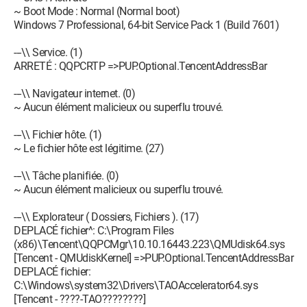
~ Boot Mode : Normal (Normal boot)
Windows 7 Professional, 64-bit Service Pack 1 (Build 7601)
---\\ Service. (1)
ARRETÉ : QQPCRTP =>PUP.Optional.TencentAddressBar
---\\ Navigateur internet. (0)
~ Aucun élément malicieux ou superflu trouvé.
---\\ Fichier hôte. (1)
~ Le fichier hôte est légitime. (27)
---\\ Tâche planifiée. (0)
~ Aucun élément malicieux ou superflu trouvé.
---\\ Explorateur ( Dossiers, Fichiers ). (17)
DEPLACÉ fichier^: C:\Program Files
(x86)\Tencent\QQPCMgr\10.10.16443.223\QMUdisk64.sys
[Tencent - QMUdiskKernel] =>PUP.Optional.TencentAddressBar
DEPLACÉ fichier:
C:\Windows\system32\Drivers\TAOAccelerator64.sys
[Tencent - ????-TAO????????]