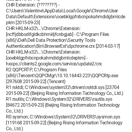
CHR Extension: (????????) -
C:\Users\Valentine\AppData\Local\Google\Chrome\User
Data\Default\Extensions\ooebklgpfnbcnpokahmdidgbmlcde
pkm [2015-09-23]
CHR HKLM-x32\...\Chrome\Extension:
[ncffjdbbodifgldkcbhmiiljfcnbgjab] - C:\Program Files
(x86)\Dell\Dell Data Protection\Security Tools
Authentication\Bin\BrowserExt\dpchrome.crx [2014-03-17]
CHR HKLM-x32\...\Chrome\Extension:
[ooebklgpfnbcnpokahmdidgbmlcdepkm] -
hxxps://clients2.google.com/service/update2/crx
R2 QQPCRTP; C:\Program Files
(x86)\Tencent\QQPCMgr\10.10.16443.223\QQPCRtp.exe
[297608 2015-09-22] (Tencent)
R1 rsktdi; C:\Windows\system32\drivers\rsktdi.sys [23704
2015-09-22] (Beijing Rising Information Technology Co., Ltd.)
R1 rsutils; C:\Windows\System32\DRIVERS\rsutils.sys
[84672 2015-09-23] (Beijing Rising Information Technology
Co., Ltd.)
R0 sysmon; C:\Windows\System32\DRIVERS\sysmon.sys
[119168 2015-09-22] (Beijing Rising Information Technology
Co., Ltd.)