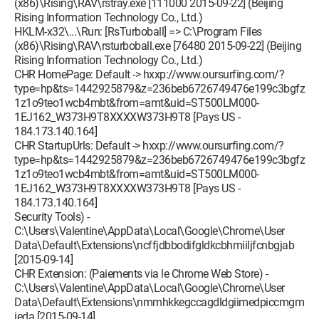
(x86)\Rising\RAV\rstray.exe [111000 2015-09-22] (Beijing
Rising Information Technology Co., Ltd.)
HKLM-x32\...\Run: [RsTurboball] => C:\Program Files
(x86)\Rising\RAV\rsturboball.exe [76480 2015-09-22] (Beijing
Rising Information Technology Co., Ltd.)
CHR HomePage: Default -> hxxp://www.oursurfing.com/?
type=hp&ts=1442925879&z=236beb6726749476e199c3bgfz
1z1o9teo1wcb4mbt&from=amt&uid=ST500LM000-
1EJ162_W373H9T8XXXXW373H9T8 [Pays US -
184.173.140.164]
CHR StartupUrls: Default -> hxxp://www.oursurfing.com/?
type=hp&ts=1442925879&z=236beb6726749476e199c3bgfz
1z1o9teo1wcb4mbt&from=amt&uid=ST500LM000-
1EJ162_W373H9T8XXXXW373H9T8 [Pays US -
184.173.140.164]
Security Tools) -
C:\Users\Valentine\AppData\Local\Google\Chrome\User
Data\Default\Extensions\ncffjdbbodifgldkcbhmiiljfcnbgjab
[2015-09-14]
CHR Extension: (Paiements via le Chrome Web Store) -
C:\Users\Valentine\AppData\Local\Google\Chrome\User
Data\Default\Extensions\nmmhkkegccagdldgiimedpiccmgm
ieda [2015-09-14]