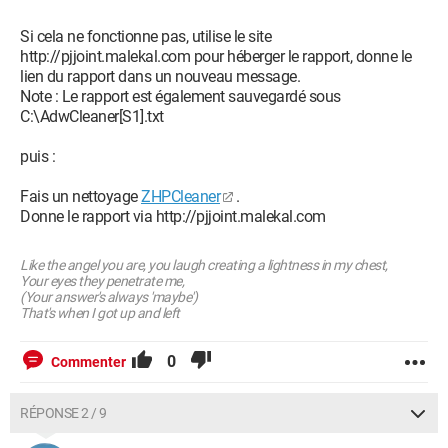
Si cela ne fonctionne pas, utilise le site
http://pjjoint.malekal.com pour héberger le rapport, donne le
lien du rapport dans un nouveau message.
Note : Le rapport est également sauvegardé sous
C:\AdwCleaner[S1].txt
puis :
Fais un nettoyage
ZHPCleaner
.
Donne le rapport via http://pjjoint.malekal.com
Like the angel you are, you laugh creating a lightness in my chest,
Your eyes they penetrate me,
(Your answer's always 'maybe')
That's when I got up and left
0
Commenter
RÉPONSE 2 / 9