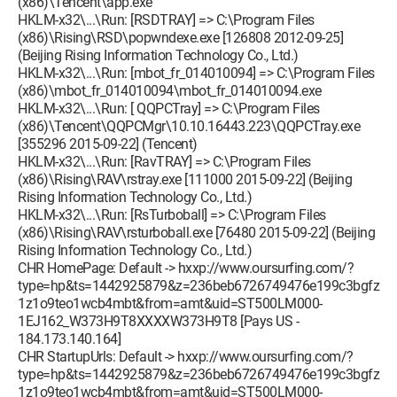
(x86)\Tencent\app.exe
HKLM-x32\...\Run: [RSDTRAY] => C:\Program Files
(x86)\Rising\RSD\popwndexe.exe [126808 2012-09-25]
(Beijing Rising Information Technology Co., Ltd.)
HKLM-x32\...\Run: [mbot_fr_014010094] => C:\Program Files
(x86)\mbot_fr_014010094\mbot_fr_014010094.exe
HKLM-x32\...\Run: [ QQPCTray] => C:\Program Files
(x86)\Tencent\QQPCMgr\10.10.16443.223\QQPCTray.exe
[355296 2015-09-22] (Tencent)
HKLM-x32\...\Run: [RavTRAY] => C:\Program Files
(x86)\Rising\RAV\rstray.exe [111000 2015-09-22] (Beijing
Rising Information Technology Co., Ltd.)
HKLM-x32\...\Run: [RsTurboball] => C:\Program Files
(x86)\Rising\RAV\rsturboball.exe [76480 2015-09-22] (Beijing
Rising Information Technology Co., Ltd.)
CHR HomePage: Default -> hxxp://www.oursurfing.com/?
type=hp&ts=1442925879&z=236beb6726749476e199c3bgfz
1z1o9teo1wcb4mbt&from=amt&uid=ST500LM000-
1EJ162_W373H9T8XXXXW373H9T8 [Pays US -
184.173.140.164]
CHR StartupUrls: Default -> hxxp://www.oursurfing.com/?
type=hp&ts=1442925879&z=236beb6726749476e199c3bgfz
1z1o9teo1wcb4mbt&from=amt&uid=ST500LM000-