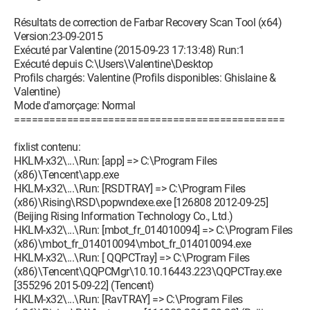
Résultats de correction de Farbar Recovery Scan Tool (x64)
Version:23-09-2015
Exécuté par Valentine (2015-09-23 17:13:48) Run:1
Exécuté depuis C:\Users\Valentine\Desktop
Profils chargés: Valentine (Profils disponibles: Ghislaine &
Valentine)
Mode d'amorçage: Normal
==============================================
fixlist contenu:
HKLM-x32\...\Run: [app] => C:\Program Files
(x86)\Tencent\app.exe
HKLM-x32\...\Run: [RSDTRAY] => C:\Program Files
(x86)\Rising\RSD\popwndexe.exe [126808 2012-09-25]
(Beijing Rising Information Technology Co., Ltd.)
HKLM-x32\...\Run: [mbot_fr_014010094] => C:\Program Files
(x86)\mbot_fr_014010094\mbot_fr_014010094.exe
HKLM-x32\...\Run: [ QQPCTray] => C:\Program Files
(x86)\Tencent\QQPCMgr\10.10.16443.223\QQPCTray.exe
[355296 2015-09-22] (Tencent)
HKLM-x32\...\Run: [RavTRAY] => C:\Program Files