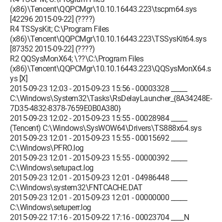
(x86)\Tencent\QQPCMgr\10.10.16443.223\tscpm64.sys
[42296 2015-09-22] (????)
R4 TSSysKit; C:\Program Files
(x86)\Tencent\QQPCMgr\10.10.16443.223\TSSysKit64.sys
[87352 2015-09-22] (????)
R2 QQSysMonX64; \??\C:\Program Files
(x86)\Tencent\QQPCMgr\10.10.16443.223\QQSysMonX64.s
ys [X]
2015-09-23 12:03 - 2015-09-23 15:56 - 00003328 _____
C:\Windows\System32\Tasks\RsDelayLauncher_{8A34248E-
7D35-4832-8378-7659E0B0A380}
2015-09-23 12:02 - 2015-09-23 15:55 - 00028984 _____
(Tencent) C:\Windows\SysWOW64\Drivers\TS888x64.sys
2015-09-23 12:01 - 2015-09-23 15:55 - 00015692 _____
C:\Windows\PFRO.log
2015-09-23 12:01 - 2015-09-23 15:55 - 00000392 _____
C:\Windows\setupact.log
2015-09-23 12:01 - 2015-09-23 12:01 - 04986448 _____
C:\Windows\system32\FNTCACHE.DAT
2015-09-23 12:01 - 2015-09-23 12:01 - 00000000 _____
C:\Windows\setuperr.log
2015-09-22 17:16 - 2015-09-22 17:16 - 00023704 ____N