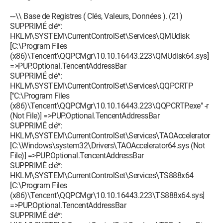
---\\ Base de Registres ( Clés, Valeurs, Données ). (21)
SUPPRIMÉ clé*:
HKLM\SYSTEM\CurrentControlSet\Services\QMUdisk
[C:\Program Files
(x86)\Tencent\QQPCMgr\10.10.16443.223\QMUdisk64.sys]
=>PUP.Optional.TencentAddressBar
SUPPRIMÉ clé^:
HKLM\SYSTEM\CurrentControlSet\Services\QQPCRTP
["C:\Program Files
(x86)\Tencent\QQPCMgr\10.10.16443.223\QQPCRTP.exe" -r
(Not File)] =>PUP.Optional.TencentAddressBar
SUPPRIMÉ clé*:
HKLM\SYSTEM\CurrentControlSet\Services\TAOAccelerator
[C:\Windows\system32\Drivers\TAOAccelerator64.sys (Not
File)] =>PUP.Optional.TencentAddressBar
SUPPRIMÉ clé*:
HKLM\SYSTEM\CurrentControlSet\Services\TS888x64
[C:\Program Files
(x86)\Tencent\QQPCMgr\10.10.16443.223\TS888x64.sys]
=>PUP.Optional.TencentAddressBar
SUPPRIMÉ clé*: