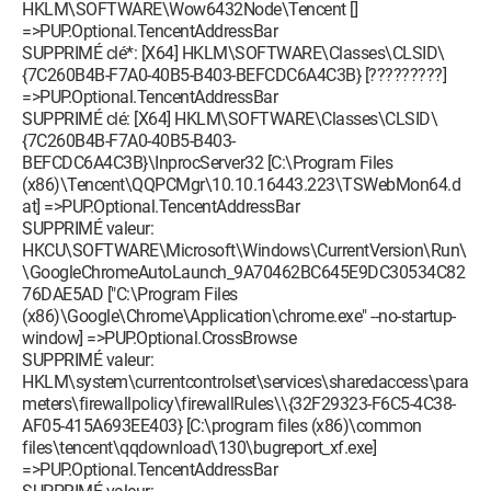
HKLM\SOFTWARE\Wow6432Node\Tencent []
=>PUP.Optional.TencentAddressBar
SUPPRIMÉ clé*: [X64] HKLM\SOFTWARE\Classes\CLSID\
{7C260B4B-F7A0-40B5-B403-BEFCDC6A4C3B} [?????????]
=>PUP.Optional.TencentAddressBar
SUPPRIMÉ clé: [X64] HKLM\SOFTWARE\Classes\CLSID\
{7C260B4B-F7A0-40B5-B403-
BEFCDC6A4C3B}\InprocServer32 [C:\Program Files
(x86)\Tencent\QQPCMgr\10.10.16443.223\TSWebMon64.d
at] =>PUP.Optional.TencentAddressBar
SUPPRIMÉ valeur:
HKCU\SOFTWARE\Microsoft\Windows\CurrentVersion\Run\
\GoogleChromeAutoLaunch_9A70462BC645E9DC30534C82
76DAE5AD ["C:\Program Files
(x86)\Google\Chrome\Application\chrome.exe" --no-startup-
window] =>PUP.Optional.CrossBrowse
SUPPRIMÉ valeur:
HKLM\system\currentcontrolset\services\sharedaccess\para
meters\firewallpolicy\firewallRules\\{32F29323-F6C5-4C38-
AF05-415A693EE403} [C:\program files (x86)\common
files\tencent\qqdownload\130\bugreport_xf.exe]
=>PUP.Optional.TencentAddressBar