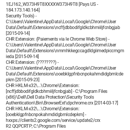
1EJ162_W373H9T8XXXXW373H9T8 [Pays US -
184.173.140.164]
Security Tools) -
C:\Users\Valentine\AppData\Local\Google\Chrome\User
Data\Default\Extensions\ncffjdbbodifgldkcbhmiiljfcnbgjab
[2015-09-14]
CHR Extension: (Paiements via le Chrome Web Store) -
C:\Users\Valentine\AppData\Local\Google\Chrome\User
Data\Default\Extensions\nmmhkkegccagdldgiimedpiccmgm
ieda [2015-09-14]
CHR Extension: (????????) -
C:\Users\Valentine\AppData\Local\Google\Chrome\User
Data\Default\Extensions\ooebklgpfnbcnpokahmdidgbmlcde
pkm [2015-09-23]
CHR HKLM-x32\...\Chrome\Extension:
[ncffjdbbodifgldkcbhmiiljfcnbgjab] - C:\Program Files
(x86)\Dell\Dell Data Protection\Security Tools
Authentication\Bin\BrowserExt\dpchrome.crx [2014-03-17]
CHR HKLM-x32\...\Chrome\Extension:
[ooebklgpfnbcnpokahmdidgbmlcdepkm] -
hxxps://clients2.google.com/service/update2/crx
R2 QQPCRTP; C:\Program Files