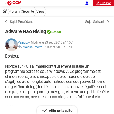
Question
Forum
Sécurité
Virus
Sujet Précédent
Sujet Suivant
Adware Hao Rising
Résolu
Valpopp
-
Modifié le 23 sept. 2015 à 14:57
Malekal_morte-
-
23 sept. 2015 à 18:06
Bonjour,
Novice sur PC, j'ai malencontreusement installé un
programme parasite sous Windows 7. Ce programme est
chinois (donc je suis incapable de comprendre de quoi il
s'agit), ouvre un onglet automatique dès que j'ouvre Chrome
(onglet "hao rising", tout écrit en chinois), ouvre régulièrement
des pages de pub quand je navigue, et ouvre une petite fenêtre
sur mon écran, avec des pourcentages qui s'affichent etc.
J'ai fai quelques recherches et suis tombée sur un topic sur ce
Afficher la suite
forum, expliquant qu'il faut procéder à un scan + nettoyage