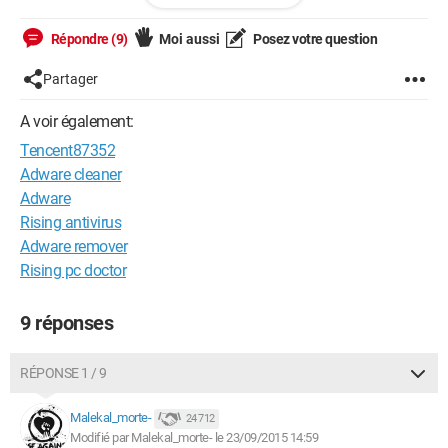
avec ADWcleaner. J'ai essayé, je scanne, je clique sur
"nettoyer", mais avant que le nettoyage soit terminé, mon
Répondre (9)
Moi aussi
Posez votre question
ordinateur redémarre tout seul, et le nettoyage ne se termine
donc jamais.
Partager
Je ne sais pas comment contourner ce problème, et enfin
A voir également:
supprimer ce programme QUI M'AGACE !!
Tencent87352
Merci pour votre aide !
Adware cleaner
Adware
Rising antivirus
Adware remover
Rising pc doctor
9 réponses
RÉPONSE 1 / 9
Malekal_morte-
24 712
Modifié par Malekal_morte- le 23/09/2015 14:59