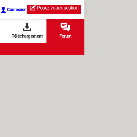
Posez votre
question
Connexion
Téléchargement
Forum