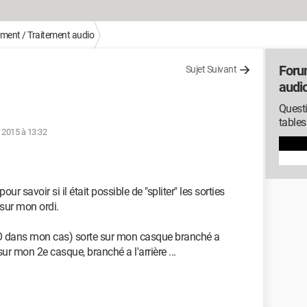
ement / Traitement audio
Foru
Sujet Suivant
audi
Questi
tables
. 2015 à 13:32
r savoir si il était possible de "spliter" les sorties
sur mon ordi.
GO dans mon cas) sorte sur mon casque branché a
sur mon 2e casque, branché a l'arrière ...