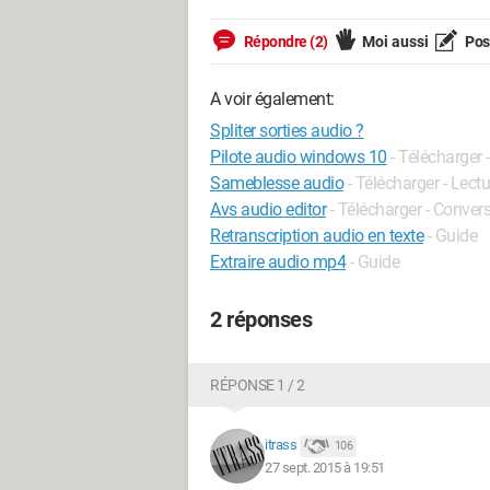
Répondre (2)
Moi aussi
Pose
A voir également:
Spliter sorties audio ?
Pilote audio windows 10
- Télécharger 
Sameblesse audio
- Télécharger - Lectu
Avs audio editor
- Télécharger - Conver
Retranscription audio en texte
- Guide
Extraire audio mp4
- Guide
2 réponses
RÉPONSE 1 / 2
itrass
106
27 sept. 2015 à 19:51