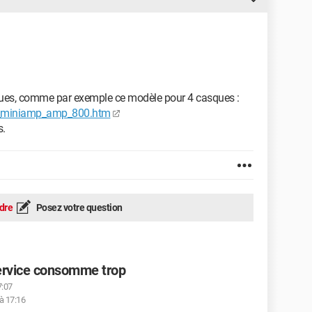
ques, comme par exemple ce modèle pour 4 casques :
er_miniamp_amp_800.htm
s.
dre
Posez votre question
ervice consomme trop
7:07
 à 17:16