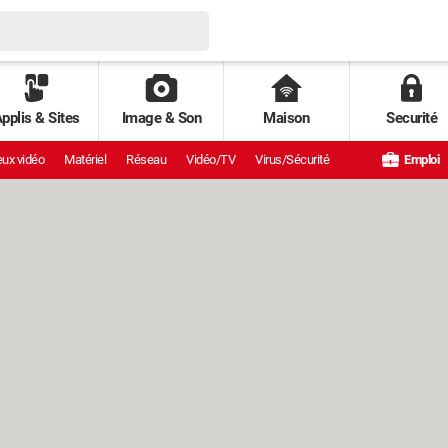
pplis & Sites
Image & Son
Maison
Securité
ux vidéo
Matériel
Réseau
Vidéo/TV
Virus/Sécurité
Emploi