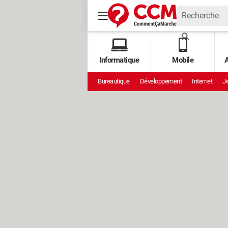
Informatique
Mobile
A
Bureautique
Développement
Internet
Je