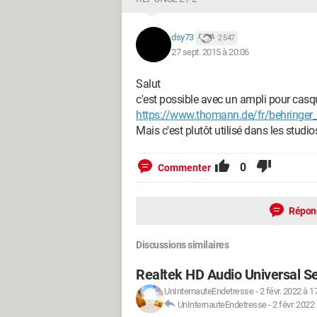
dsy73
2 547
27 sept. 2015 à 20:06
Salut
c'est possible avec un ampli pour cas
https://www.thomann.de/fr/behring
Mais c'est plutôt utilisé dans les studio
0
Commenter
Répon
Discussions similaires
Realtek HD Audio Universal S
UnInternauteEndetresse
-
2 févr. 2022 à 1
UnInternauteEndetresse
-
2 févr. 2022