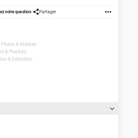
z votre question
Partager
- Pilotes & Matériel
re & Playlists
sion & Extraction