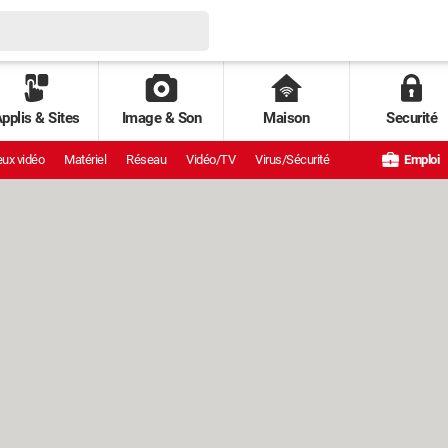
pplis & Sites
Image & Son
Maison
Securité
ux vidéo
Matériel
Réseau
Vidéo/TV
Virus/Sécurité
Emploi