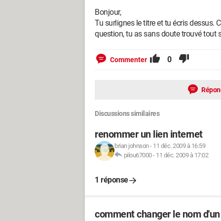
Bonjour,
Tu surlignes le titre et tu écris dessus.
question, tu as sans doute trouvé tout s
0
Commenter
Répon
Discussions similaires
renommer un lien internet
brian johnson
-
11 déc. 2009 à 16:59
pilou67000
-
11 déc. 2009 à 17:02
1 réponse
comment changer le nom d'un 