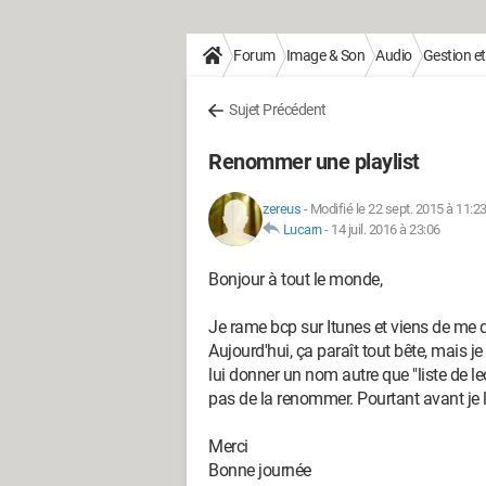
Forum
Image & Son
Audio
Gestion et
Sujet Précédent
Renommer une playlist
zereus
-
Modifié le 22 sept. 2015 à 11:2
Lucarn
-
14 juil. 2016 à 23:06
Bonjour à tout le monde,
Je rame bcp sur Itunes et viens de me 
Aujourd'hui, ça paraît tout bête, mais 
lui donner un nom autre que "liste de l
pas de la renommer. Pourtant avant je l'
Merci
Bonne journée