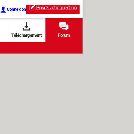
Posez votre
question
Connexion
Téléchargement
Forum