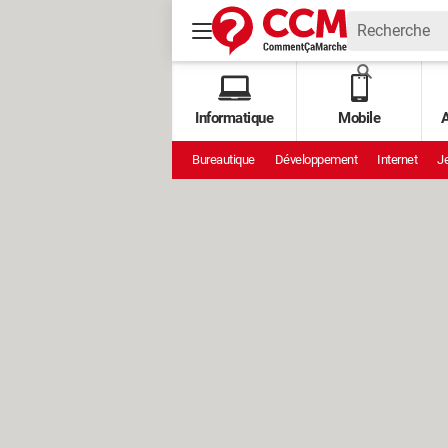
Informatique
Mobile
A
Bureautique
Développement
Internet
Je