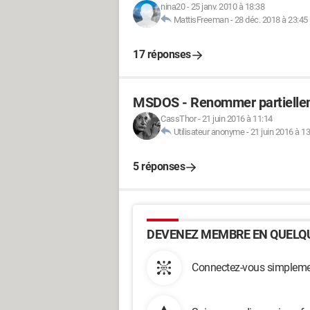
nina20
-
25 janv. 2010 à 18:38
MattisFreeman
-
28 déc. 2018 à 23:45
17 réponses
MSDOS - Renommer partielleme
CassThor
-
21 juin 2016 à 11:14
Utilisateur anonyme
-
21 juin 2016 à 1
5 réponses
DEVENEZ MEMBRE EN QUELQU
Connectez-vous simplemen