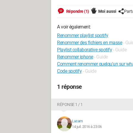
Répondre (1)
Moi aussi
Part
A voir également:
Renommer playlist spotify
Renommer des fichiers en masse
- Gui
Playlist collaborative spotify
- Guide
Renommer iphone
- Guide
Comment renommer quelqu'un sur wh
Code spotify
- Guide
1 réponse
RÉPONSE 1 / 1
Lucarn
14 juil. 2016 à 23:06