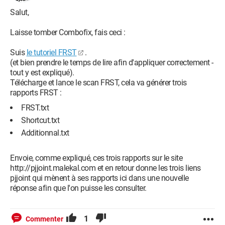
J'ai essailé de modifier le disable=yes en enable=no et de
modifier le
Salut,
WScript.CreateObject("WScript.Shell") par
WScript.eraseObject("WScript.Shell") et par
Laisse tomber Combofix, fais ceci :
WScript.deleteObject("WScript.Shell")
mais erreur de comphréention du registre et aucun moyen de
Suis
le tutoriel FRST
.
le supprimer j'ai regardé des tuto pour modifier suprimer des
(et bien prendre le temps de lire afin d'appliquer correctement -
clé de registre définitivement mais cela ne fonctione pas DE
tout y est expliqué).
L'AIDE SVP !
Télécharge et lance le scan FRST, cela va générer trois
rapports FRST :
FRST.txt
Shortcut.txt
Additionnal.txt
Envoie, comme expliqué, ces trois rapports sur le site
http://pjjoint.malekal.com et en retour donne les trois liens
pjjoint qui mènent à ses rapports ici dans une nouvelle
réponse afin que l'on puisse les consulter.
1
Commenter