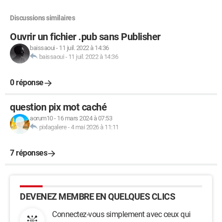
Discussions similaires
Ouvrir un fichier .pub sans Publisher
baissaoui
-
11 juil. 2022 à 14:36
baissaoui
-
11 juil. 2022 à 14:36
0 réponse
question pix mot caché
aorum10
-
16 mars 2024 à 07:53
pixlagalere
-
4 mai 2026 à 11:11
7 réponses
DEVENEZ MEMBRE EN QUELQUES CLICS
Connectez-vous simplement avec ceux qui