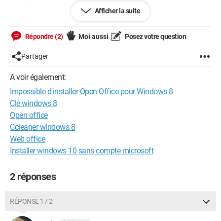
modifications apportées par cette installation pour continuer.
Afficher la suite
Voulez-vous annuler les modifications" à partir de ce moment
tout est bloqué car en cliquant soit sur le "ou"i soit sur le "non"
on entre dans une boucle dont il est impossible de sortir, on ne
Répondre (2)
Moi aussi
Posez votre question
peut même pas sortir en fermant la fenêtre."
Partager
Toute aide sera la bienvenue, merci aux âmes charitables qui
accepteront de se pencher sur mes petites misères car pour
A voir également:
Windows, les carottes sont qu'8... arfff!!!
Impossible d'installer Open Office pour Windows 8
Clé windows 8
Open office
Ccleaner windows 8
Web office
Installer windows 10 sans compte microsoft
2 réponses
RÉPONSE 1 / 2