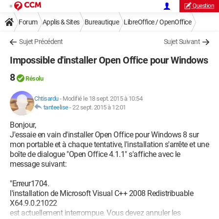
Question
Forum
Applis & Sites
Bureautique
LibreOffice / OpenOffice
Sujet Précédent
Sujet Suivant
Impossible d'installer Open Office pour Windows
8
Résolu
Chtisardu
-
Modifié le 18 sept. 2015 à 10:54
tanteelise
-
22 sept. 2015 à 12:01
Bonjour,
J'essaie en vain d'installer Open Office pour Windows 8 sur
mon portable et à chaque tentative, l'installation s'arrête et une
boîte de dialogue "Open Office 4.1.1" s'affiche avec le
message suivant:
"Erreur1704.
l'installation de Microsoft Visual C++ 2008 Redistribuable
X64.9.0.21022
est actuellement interrompue. Vous devez annuler les