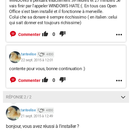
WINDOWS 8 pendant exactement 39 heures et 27 minutes Je
vais finir par l'appeler WINDOWS HATE:(. En tous cas Open
Office s'est bien installé et il fonctionne à merveille.
Colui che sa donare è sempre ricchissimo ( en italien :celui
qui sait donner est toujours richissime)
0
Commenter
tanteelise
4 830
22 sept. 2015 à 12:01
contente pour vous, bonne continuation :)
0
Commenter
RÉPONSE 2 / 2
tanteelise
4 830
21 sept. 2015 à 12:49
bonjour, vous avez réussi à l'installer ?